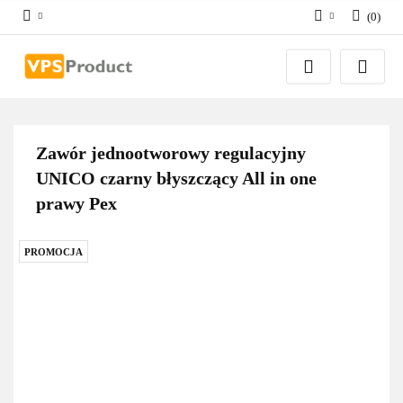
(
0
)
Zaloguj się
Zarejestruj się
Dodaj zgłoszenie
Zgody cookies
Zawór jednootworowy regulacyjny
UNICO czarny błyszczący All in one
prawy Pex
PROMOCJA