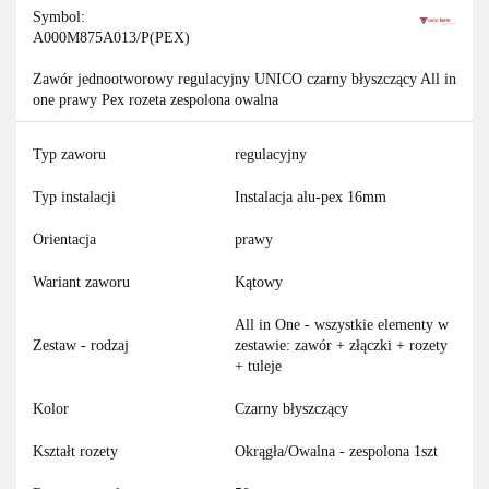
Symbol:
A000M875A013/P(PEX)
Zawór jednootworowy regulacyjny UNICO czarny błyszczący All in
one prawy Pex rozeta zespolona owalna
Typ zaworu
regulacyjny
Typ instalacji
Instalacja alu-pex 16mm
Orientacja
prawy
Wariant zaworu
Kątowy
All in One - wszystkie elementy w
Zestaw - rodzaj
zestawie: zawór + złączki + rozety
+ tuleje
Kolor
Czarny błyszczący
Kształt rozety
Okrągła/Owalna - zespolona 1szt