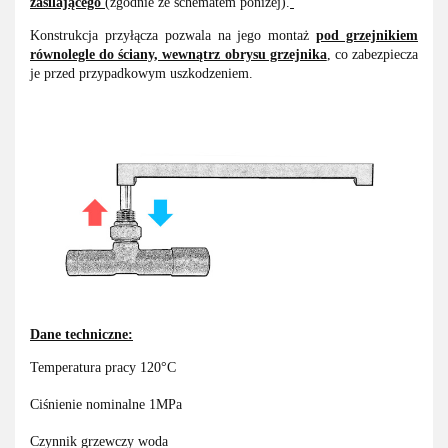
zasilającego
(zgodnie ze schematem poniżej).
Konstrukcja przyłącza pozwala na jego montaż
pod grzejnikiem
równolegle do ściany, wewnątrz obrysu grzejnika
, co zabezpiecza
je przed przypadkowym uszkodzeniem.
Dane techniczne:
Temperatura pracy 120°C
Ciśnienie nominalne 1MPa
Czynnik grzewczy woda