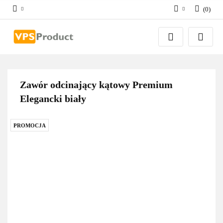
(
0
)
Zaloguj się
Zarejestruj się
Dodaj zgłoszenie
Zgody cookies
Zawór odcinający kątowy Premium
Elegancki biały
PROMOCJA