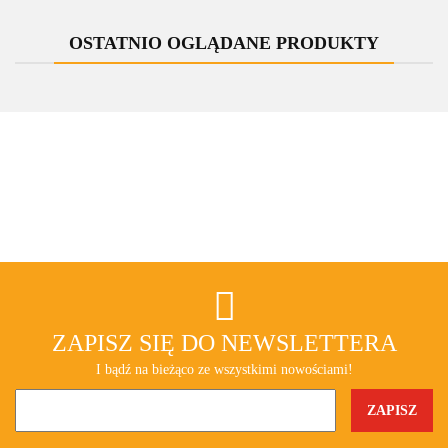
zespolona
zespolona
prostokątna
prostokątna
OSTATNIO OGLĄDANE PRODUKTY
ZAPISZ SIĘ DO NEWSLETTERA
I bądź na bieżąco ze wszystkimi nowościami!