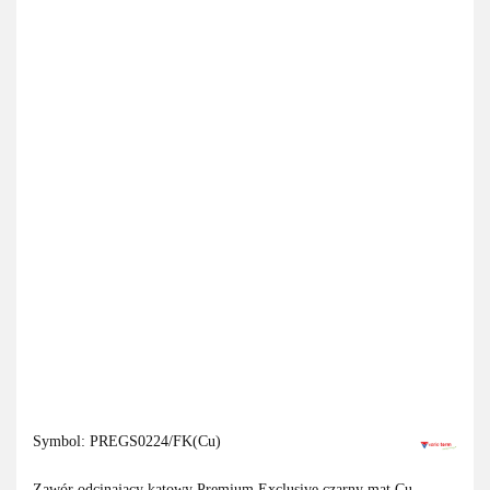
Symbol:
PREGS0224/FK(Cu)
Zawór odcinający kątowy Premium Exclusive czarny mat Cu