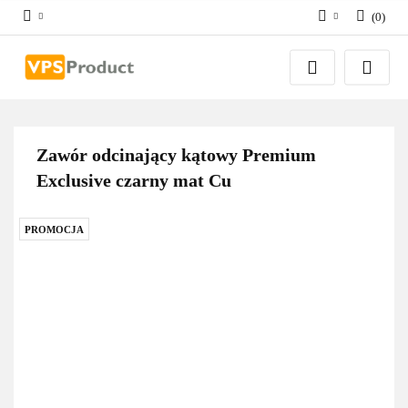
(
0
)
Zaloguj się
Zarejestruj się
Dodaj zgłoszenie
Zgody cookies
Zawór odcinający kątowy Premium
Exclusive czarny mat Cu
PROMOCJA