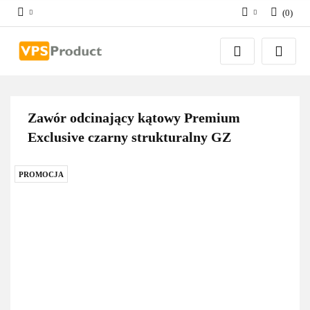
(
0
)
Zaloguj się
Zarejestruj się
Dodaj zgłoszenie
Zgody cookies
Zawór odcinający kątowy Premium
Exclusive czarny strukturalny GZ
PROMOCJA