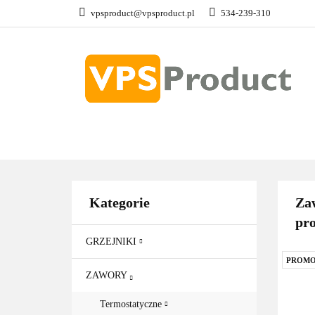
vpsproduct@vpsproduct.pl
534-239-310
GRZEJNIKI
Z
DOM OGRÓD
GRZEJNIKI
ZAWORY
GRZAŁKI
AKCE
Kategorie
Zaw
pro
GRZEJNIKI
PROMO
ZAWORY
Termostatyczne