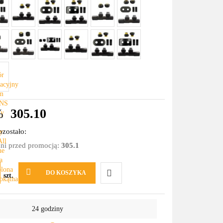
%
305.10
zostało:
dni przed promocją:
305.1
DO KOSZYKA
szt.
Do
24 godziny
przechowalni