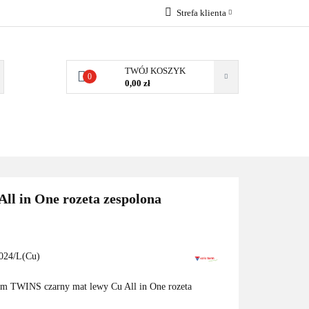
Strefa klienta
EMIA
POMPY
Zaloguj się
Zarejestruj się
TWÓJ KOSZYK
0
0,00 zł
Dodaj zgłoszenie
Zgody cookies
MPY CIEPŁA
WSPÓŁPRACA
KONTAKT
l in One rozeta zespolona
24/L(Cu)
m TWINS czarny mat lewy Cu All in One rozeta