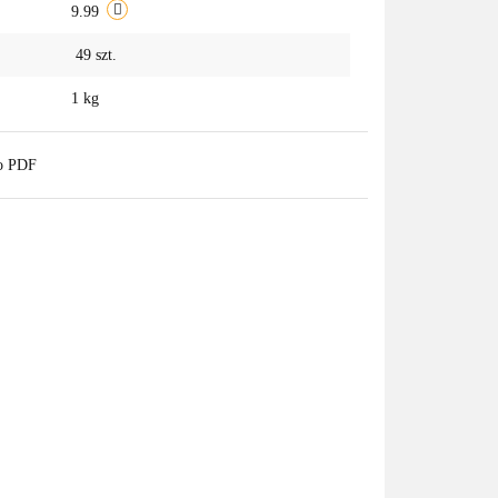
9.99
49
szt.
1 kg
do PDF