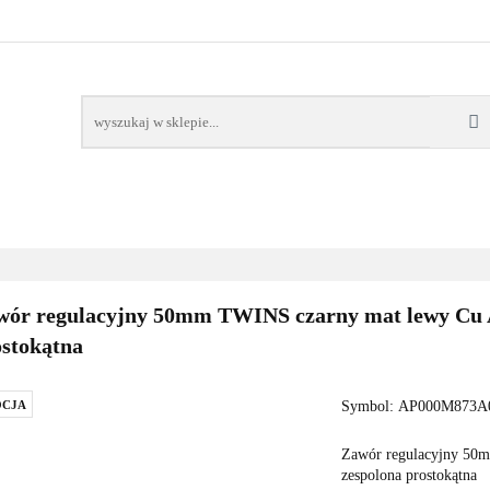
AWORY
GRZAŁKI
AKCESORIA
FILTRY CH
POMPY CIEPŁA
WSPÓŁPRACA
KONTAKT
SORIA
FILTRY CHEMIA
POMPY
DOM OGRÓD
PO
ór regulacyjny 50mm TWINS czarny mat lewy Cu Al
stokątna
CJA
Symbol:
AP000M873A0
Zawór regulacyjny 50m
zespolona prostokątna