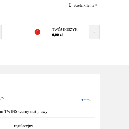
Strefa klienta
EMIA
POMPY
Zaloguj się
Zarejestruj się
TWÓJ KOSZYK
0
0,00 zł
Dodaj zgłoszenie
Zgody cookies
MPY CIEPŁA
WSPÓŁPRACA
KONTAKT
/P
mm TWINS czarny mat prawy
regulacyjny