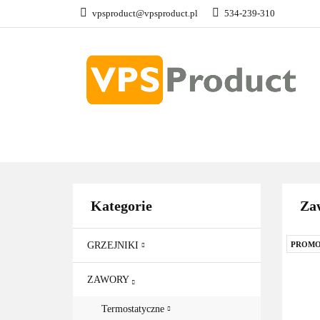
vpsproduct@vpsproduct.pl
534-239-310
GRZEJNIKI
Z
DOM OGRÓD
GRZEJNIKI
ZAWORY
GRZAŁKI
AKCE
Kategorie
Za
GRZEJNIKI
PROMO
ZAWORY
Termostatyczne