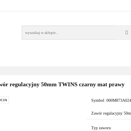
AWORY
GRZAŁKI
AKCESORIA
FILTRY CH
POMPY CIEPŁA
WSPÓŁPRACA
KONTAKT
SORIA
FILTRY CHEMIA
POMPY
DOM OGRÓD
PO
wór regulacyjny 50mm TWINS czarny mat prawy
CJA
Symbol:
000M873A024
Zawór regulacyjny 50
Typ zaworu