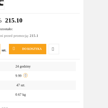
%
215.10
zostało:
dni przed promocją:
215.1
DO KOSZYKA
szt.
Do
24 godziny
przechowalni
9.99
47
szt.
0.67 kg