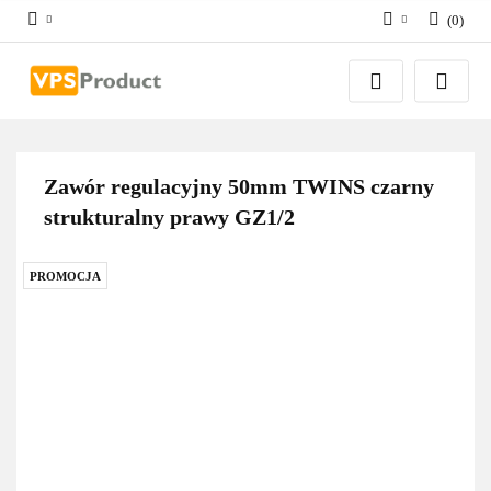
(
0
)
Zaloguj się
Zarejestruj się
Dodaj zgłoszenie
Zgody cookies
Zawór regulacyjny 50mm TWINS czarny
strukturalny prawy GZ1/2
PROMOCJA