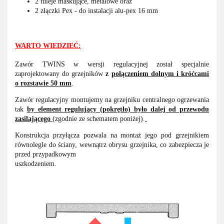
2 tuleje maskujące, metalowe oraz
2 złączki Pex - do instalacji alu-pex 16 mm
WARTO WIEDZIEĆ:
Zawór TWINS w wersji regulacyjnej został specjalnie
zaprojektowany do grzejników
z
połączeniem dolnym i króćcami
o rozstawie 50 mm
.
Zawór regulacyjny montujemy na grzejniku centralnego ogrzewania
tak
by element regulujący (pokrętło) było dalej od przewodu
zasilającego
(zgodnie ze schematem poniżej).
Konstrukcja przyłącza pozwala na montaż jego pod grzejnikiem
równolegle do ściany, wewnątrz obrysu grzejnika, co zabezpiecza je
przed przypadkowym
uszkodzeniem.