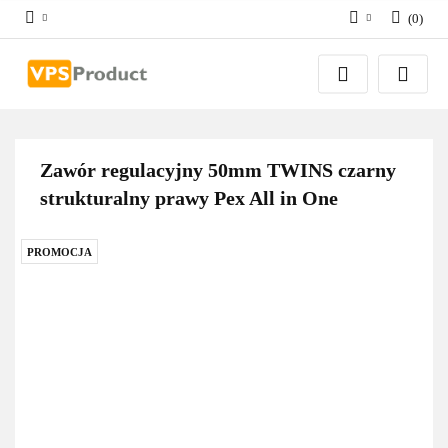
(
0
)
Zaloguj się
Zarejestruj się
Dodaj zgłoszenie
Zgody cookies
Zawór regulacyjny 50mm TWINS czarny
strukturalny prawy Pex All in One
PROMOCJA