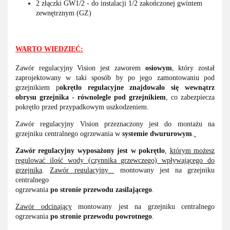
2 złączki GW1/2 - do instalacji 1/2 zakończonej gwintem
zewnętrznym (GZ)
WARTO WIEDZIEĆ:
Zawór regulacyjny Vision jest zaworem
osiowym
, który został
zaprojektowany w taki sposób by po jego zamontowaniu pod
grzejnikiem p
okrętło regulacyjne znajdowało się wewnątrz
obrysu grzejnika - równolegle pod grzejnikiem
, co zabezpiecza
pokrętło przed przypadkowym uszkodzeniem.
Zawór regulacyjny Vision przeznaczony jest do montażu na
grzejniku centralnego ogrzewania w
systemie dwururowym
.
Zawór regulacyjny wyposażony jest w pokrętło
,
którym możesz
regulować ilość wody (czynnika grzewczego) wpływającego do
grzejnika
.
Zawór regulacyjny
montowany jest na grzejniku
centralnego
ogrzewania
po stronie przewodu zasilającego
.
Zawór odcinający
montowany jest na grzejniku centralnego
ogrzewania
po stronie przewodu powrotnego
.