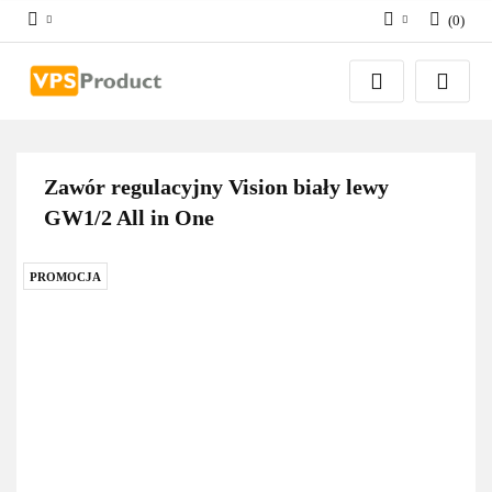
(
0
)
Zaloguj się
Zarejestruj się
Dodaj zgłoszenie
Zgody cookies
Zawór regulacyjny Vision biały lewy
GW1/2 All in One
PROMOCJA