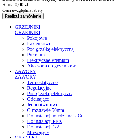
Suma
0,00 zł
Cena uwzględnia rabaty
Realizuj zamówienie
GRZEJNIKI
GRZEJNIKI
Pokojowe
Łazienkowe
Pod grzałkę elektryczną
Premium
Elektryczne Premium
Akcesoria do grzejników
ZAWORY
ZAWORY
Termostatyczne
Regulacyjne
Pod grzałkę elektryczną
Odcinające
Jednootworowe
O rozstawie 50mm
Do instalacji miedzianej - Cu
Do instalacji PEX
Do instalacji 1/2
Mieszające
GRZAŁKI