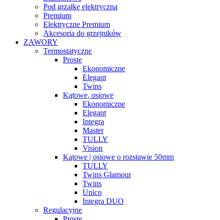
Pod grzałkę elektryczną
Premium
Elektryczne Premium
Akcesoria do grzejników
ZAWORY
Termostatyczne
Proste
Ekonomiczne
Elegant
Twins
Kątowe, osiowe
Ekonomiczne
Elegant
Integra
Master
TULLY
Vision
Kątowe | osiowe o rozstawie 50mm
TULLY
Twins Glamour
Twins
Unico
Integra DUO
Regulacyjne
Proste