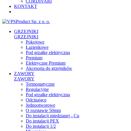
CORDIVARI
KONTAKT
GRZEJNIKI
GRZEJNIKI
Pokojowe
Łazienkowe
Pod grzałkę elektryczną
Premium
Elektryczne Premium
Akcesoria do grzejników
ZAWORY
ZAWORY
Termostatyczne
Regulacyjne
Pod grzałkę elektryczną
Odcinające
Jednootworowe
O rozstawie 50mm
Do instalacji miedzianej - Cu
Do instalacji PEX
Do instalacji 1/2