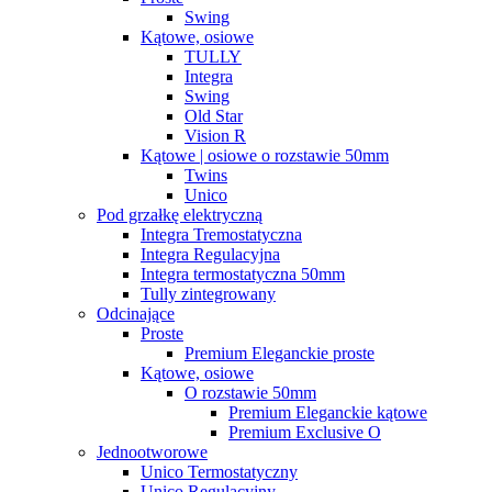
Swing
Kątowe, osiowe
TULLY
Integra
Swing
Old Star
Vision R
Kątowe | osiowe o rozstawie 50mm
Twins
Unico
Pod grzałkę elektryczną
Integra Tremostatyczna
Integra Regulacyjna
Integra termostatyczna 50mm
Tully zintegrowany
Odcinające
Proste
Premium Eleganckie proste
Kątowe, osiowe
O rozstawie 50mm
Premium Eleganckie kątowe
Premium Exclusive O
Jednootworowe
Unico Termostatyczny
Unico Regulacyjny