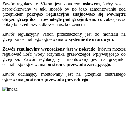
Zawór regulacyjny Vision jest zaworem
osiowym
, który został
zaprojektowany w taki sposób by po jego zamontowaniu pod
grzejnikiem p
okrętło regulacyjne znajdowało się wewnątrz
obrysu grzejnika - równolegle pod grzejnikiem
, co zabezpiecza
pokrętło przed przypadkowym uszkodzeniem.
Zawór regulacyjny Vision przeznaczony jest do montażu na
grzejniku centralnego ogrzewania w
systemie dwururowym
.
Zawór regulacyjny wyposażony jest w pokrętło
,
którym możesz
regulować ilość wody (czynnika grzewczego) wpływającego do
grzejnika
.
Zawór regulacyjny
montowany jest na grzejniku
centralnego ogrzewania
po stronie przewodu zasilającego
.
Zawór odcinający
montowany jest na grzejniku centralnego
ogrzewania
po stronie przewodu powrotnego
.