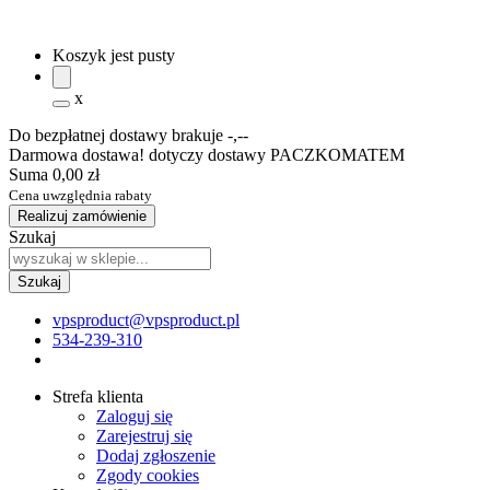
Koszyk jest pusty
x
Do bezpłatnej dostawy brakuje
-,--
Darmowa dostawa! dotyczy dostawy PACZKOMATEM
Suma
0,00 zł
Cena uwzględnia rabaty
Realizuj zamówienie
Szukaj
vpsproduct@vpsproduct.pl
534-239-310
Strefa klienta
Zaloguj się
Zarejestruj się
Dodaj zgłoszenie
Zgody cookies