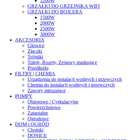
1200W
GRZAŁKI DO GRZEJNIKA WIFI
GRZAŁKI DO BOJLERA
1500W
2000W
2500W
3000W
AKCESORIA
Głowice
Złączki
Trójniki
Tuleje, Rozety, Zestawy maskujące
Przedłużki
FILTRY | CHEMIA
Urządzenia do instalacji wodnych i grzewczych
Chemia do instalacji wodnych i grzewczych
Zawory mieszające
POMPY
Obiegowe / Cyrkulacyjne
Powierzchniowe
Zatapialne
Ogrodowe
DOM i OGRÓD
Choinki
DONICE