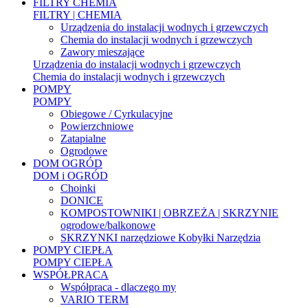
FILTRY CHEMIA
FILTRY | CHEMIA
Urządzenia do instalacji wodnych i grzewczych
Chemia do instalacji wodnych i grzewczych
Zawory mieszające
Urządzenia do instalacji wodnych i grzewczych
Chemia do instalacji wodnych i grzewczych
POMPY
POMPY
Obiegowe / Cyrkulacyjne
Powierzchniowe
Zatapialne
Ogrodowe
DOM OGRÓD
DOM i OGRÓD
Choinki
DONICE
KOMPOSTOWNIKI | OBRZEŻA | SKRZYNIE
ogrodowe/balkonowe
SKRZYNKI narzędziowe Kobyłki Narzędzia
POMPY CIEPŁA
POMPY CIEPŁA
WSPÓŁPRACA
Współpraca - dlaczego my
VARIO TERM