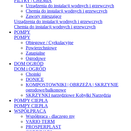
FILTRY | CHEMIA
Urządzenia do instalacji wodnych i grzewczych
Chemia do instalacji wodnych i grzewczych
Zawory mieszające
Urządzenia do instalacji wodnych i grzewczych
Chemia do instalacji wodnych i grzewczych
POMPY
POMPY
Obiegowe / Cyrkulacyjne
Powierzchniowe
Zatapialne
Ogrodowe
DOM OGRÓD
DOM i OGRÓD
Choinki
DONICE
KOMPOSTOWNIKI | OBRZEŻA | SKRZYNIE
ogrodowe/balkonowe
SKRZYNKI narzędziowe Kobyłki Narzędzia
POMPY CIEPŁA
POMPY CIEPŁA
WSPÓŁPRACA
Współpraca - dlaczego my
VARIO TERM
PROSPERPLAST