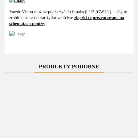
Zawór Vision możesz podłączyć do instalacji 1/2 (GW1/2) - aby to
zrobić musisz dobrać tylko właściwe
złączki te prezentowane na
schematach poniżej
PRODUKTY PODOBNE
-10%
-10%
-10%
-10%
-10%
Zawór
Zawór
Zawór
Zawór
Zawór
regulacyjny
regulacyjny
regulacyjny
regulacyjny
regulacyjny
r
Vision
Vision
Vision
Vision
Vision