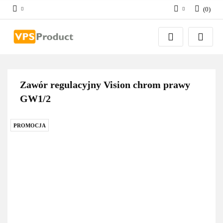
(
0
)
Zaloguj się
Zarejestruj się
Dodaj zgłoszenie
Zgody cookies
Zawór regulacyjny Vision chrom prawy
GW1/2
PROMOCJA