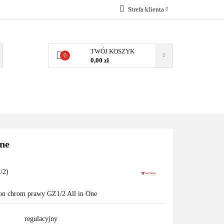
Strefa klienta
EMIA
POMPY
Zaloguj się
Zarejestruj się
TWÓJ KOSZYK
0
0,00 zł
Dodaj zgłoszenie
Zgody cookies
MPY CIEPŁA
WSPÓŁPRACA
KONTAKT
ne
/2)
ion chrom prawy GZ1/2 All in One
regulacyjny