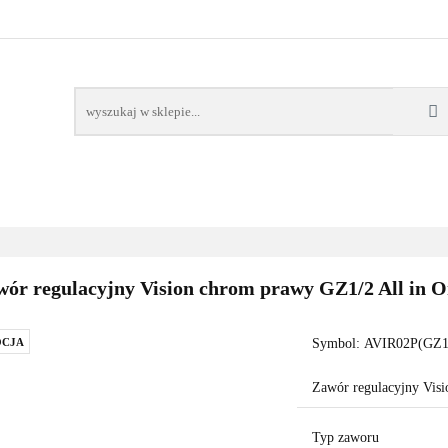
AWORY
GRZAŁKI
AKCESORIA
FILTRY CH
POMPY CIEPŁA
WSPÓŁPRACA
KONTAKT
SORIA
FILTRY CHEMIA
POMPY
DOM OGRÓD
PO
ór regulacyjny Vision chrom prawy GZ1/2 All in O
CJA
Symbol:
AVIR02P(GZ1
Zawór regulacyjny Vis
Typ zaworu