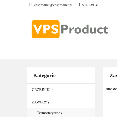
vpsproduct@vpsproduct.pl
534-239-310
GRZEJNIKI
Z
DOM OGRÓD
GRZEJNIKI
ZAWORY
GRZAŁKI
AKCE
Kategorie
Zaw
GRZEJNIKI
PROMO
ZAWORY
Termostatyczne