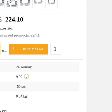
%
224.10
zostało:
dni przed promocją:
224.1
DO KOSZYKA
szt.
Do
24 godziny
przechowalni
9.99
50
szt.
0.84 kg
do PDF