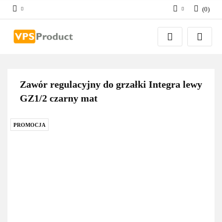
(
0
)
Zaloguj się
Zarejestruj się
Dodaj zgłoszenie
Zgody cookies
Zawór regulacyjny do grzałki Integra lewy
GZ1/2 czarny mat
PROMOCJA