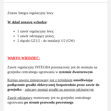
Zestaw Integra regulacyjny lewy.
W skład zestawu wchodzą
:
1 zawór regulacyjny lewy,
1 zawór odcinający prawy,
2 złączki GZ1/2 - do instalacji 1/2 (GW)
WARTO WIEDZIEĆ:
Zawór regulacyjny INTEGRA przeznaczony jest do montażu na
grzejniku centralnego ogrzewania w
systemie dwururowym
.
Korpus zaworu zintegrowany jest z trójnikiem
umożliwiając
podłączenie grzałki elektrycznej bezpośrednio przez zawór do
grzejnika
-
zalecany montaż grzałki na zaworze odcinającym
.
Zawór odcinający
montowany jest na grzejniku centralnego
ogrzewania
po stronie przewodu powrotnego
.