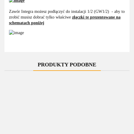
Zawór Integra możesz podłączyć do instalacji 1/2 (GW1/2) - aby to
zrobić musisz dobrać tylko właściwe
złączki te prezentowane na
schematach poniżej
PRODUKTY PODOBNE
-10%
-10%
-10%
-10%
-10%
Zawór
Zawór
Zawór
Zawór
Zawór
regulacyjny
regulacyjny
regulacyjny
regulacyjny
regulacyjny
r
do grzałki
do grzałki
do grzałki
do grzałki
do grzałki
309.00
Integra
309.00
Integra
309.00
Integra
309.00
Integra
309.00
Integra