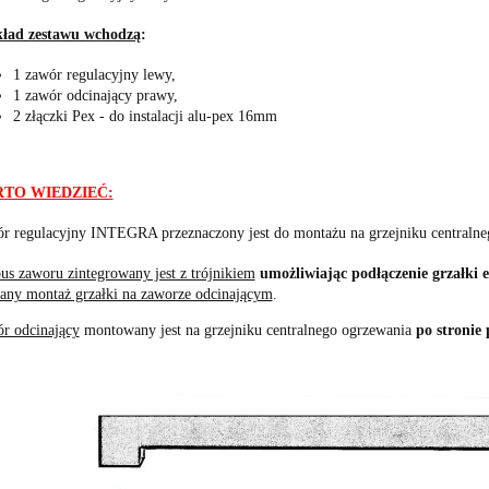
ład zestawu wchodzą
:
1 zawór regulacyjny lewy,
1 zawór odcinający prawy,
2 złączki Pex - do instalacji alu-pex 16mm
TO WIEDZIEĆ:
r regulacyjny INTEGRA przeznaczony jest do montażu na grzejniku centraln
us zaworu zintegrowany jest z trójnikiem
umożliwiając podłączenie grzałki 
cany montaż grzałki na zaworze odcinającym
.
r odcinający
montowany jest na grzejniku centralnego ogrzewania
po stronie