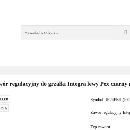
AWORY
GRZAŁKI
AKCESORIA
FILTRY CH
POMPY CIEPŁA
WSPÓŁPRACA
KONTAKT
SORIA
FILTRY CHEMIA
POMPY
DOM OGRÓD
PO
ór regulacyjny do grzałki Integra lewy Pex czarny
LLER
Symbol:
IR24FK/L(PE
CJA
Zawór regulacyjny Inte
Typ zaworu