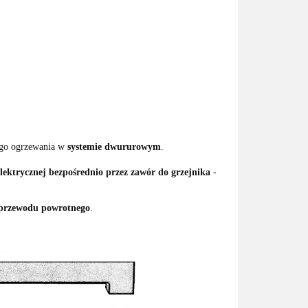
ego ogrzewania w
systemie dwururowym
.
elektrycznej bezpośrednio przez zawór do grzejnika
-
 przewodu powrotnego
.