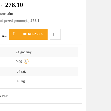
%
278.10
zostało:
dni przed promocją:
278.1
DO KOSZYKA
szt.
Do
24 godziny
przechowalni
9.99
34
szt.
0.8 kg
do PDF