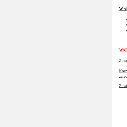
W sk
WAR
Zawó
Korp
zale
Zawó