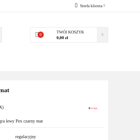
Strefa klienta
EMIA
POMPY
Zaloguj się
Zarejestruj się
TWÓJ KOSZYK
0
0,00 zł
Dodaj zgłoszenie
Zgody cookies
MPY CIEPŁA
WSPÓŁPRACA
KONTAKT
 mat
X)
gra lewy Pex czarny mat
regulacyjny