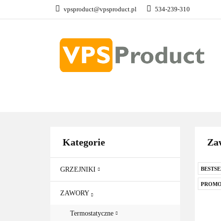
vpsproduct@vpsproduct.pl
534-239-310
GRZEJNIKI
Z
DOM OGRÓD
GRZEJNIKI
ZAWORY
GRZAŁKI
AKCE
Kategorie
Zaw
GRZEJNIKI
BESTSE
PROMO
ZAWORY
Termostatyczne