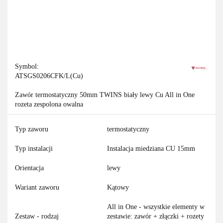
Symbol:
ATSGS0206CFK/L(Cu)
Zawór termostatyczny 50mm TWINS biały lewy Cu All in One
rozeta zespolona owalna
Typ zaworu
termostatyczny
Typ instalacji
Instalacja miedziana CU 15mm
Orientacja
lewy
Wariant zaworu
Kątowy
All in One - wszystkie elementy w
Zestaw - rodzaj
zestawie: zawór + złączki + rozety