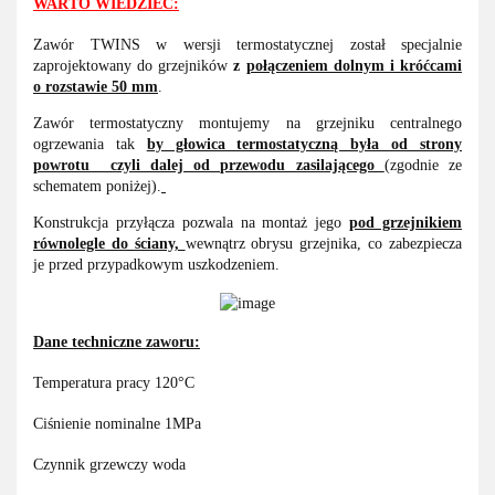
WARTO WIEDZIEĆ:
Zawór TWINS w wersji termostatycznej został specjalnie
zaprojektowany do grzejników
z
połączeniem dolnym i króćcami
o rozstawie 50 mm
.
Zawór termostatyczny montujemy na grzejniku centralnego
ogrzewania tak
by głowica termostatyczną była od strony
powrotu czyli dalej od przewodu zasilającego
(zgodnie ze
schematem poniżej).
Konstrukcja przyłącza pozwala na montaż jego
pod grzejnikiem
równolegle do ściany,
wewnątrz obrysu grzejnika, co zabezpiecza
je przed przypadkowym uszkodzeniem.
Dane techniczne zaworu:
Temperatura pracy 120°C
Ciśnienie nominalne 1MPa
Czynnik grzewczy woda