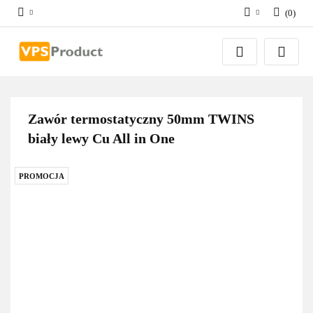
(
0
)
Zaloguj się
Zarejestruj się
Dodaj zgłoszenie
Zgody cookies
Zawór termostatyczny 50mm TWINS
biały lewy Cu All in One
PROMOCJA