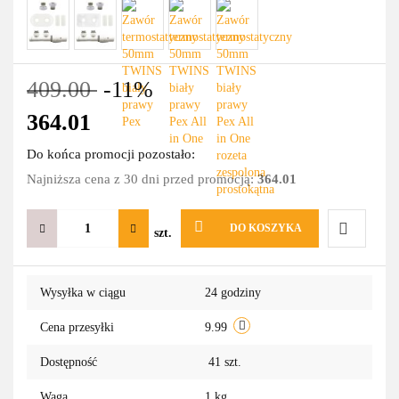
409.00
-11%
364.01
Do końca promocji pozostało:
Najniższa cena z 30 dni przed promocją:
364.01
DO KOSZYKA
szt.
Do
Wysyłka w ciągu
24 godziny
przechowa
Cena przesyłki
9.99
Dostępność
41
szt.
Waga
1 kg