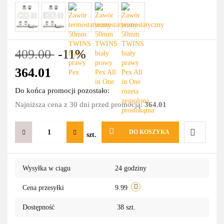
409.00
-11%
364.01
Do końca promocji pozostało:
Najniższa cena z 30 dni przed promocją:
364.01
DO KOSZYKA
szt.
Do
Wysyłka w ciągu
24 godziny
przechowa
Cena przesyłki
9.99
Dostępność
38
szt.