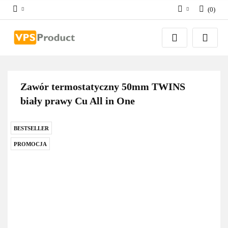
(
0
)
Zaloguj się
Zarejestruj się
Dodaj zgłoszenie
Zgody cookies
Zawór termostatyczny 50mm TWINS
biały prawy Cu All in One
BESTSELLER
PROMOCJA