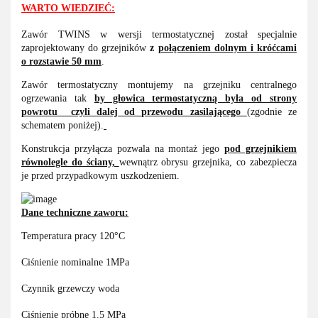
WARTO WIEDZIEĆ:
Zawór TWINS w wersji termostatycznej został specjalnie
zaprojektowany do grzejników
z
połączeniem dolnym i króćcami
o rozstawie 50 mm
.
Zawór termostatyczny montujemy na grzejniku centralnego
ogrzewania tak
by głowica termostatyczną była od strony
powrotu czyli dalej od przewodu zasilającego
(zgodnie ze
schematem poniżej).
Konstrukcja przyłącza pozwala na montaż jego
pod grzejnikiem
równolegle do ściany,
wewnątrz obrysu grzejnika, co zabezpiecza
je przed przypadkowym uszkodzeniem.
Dane techniczne zaworu:
Temperatura pracy 120°C
Ciśnienie nominalne 1MPa
Czynnik grzewczy woda
Ciśnienie próbne 1.5 MPa