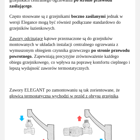
grzejnikach centralnego ogrzewania
po stronie przewodu
zasilającego
.
Często stosowane są z grzejnikami
boczno zasilanymi
jednak w
wersji Elegance mogą być również podłączane standardowo do
grzejników łazienkowych.
Zawory odcinające
kątowe przeznaczone są do grzejników
montowanych w układach instalacji centralnego ogrzewania z
wymuszonym obiegiem czynnika grzewczego
po stronie przewodu
powrotnego.
Zapewniają precyzyjne zrównoważenie każdego
obiegu grzejnikowego, co wpływa na poprawę komfortu cieplnego i
lepszą wydajność zaworów termostatycznych.
Zawory ELEGANT po zamontowaniu są tak zorientowane, że
głowica termostatyczna wychodzi w przód z obrysu grzejnika
.