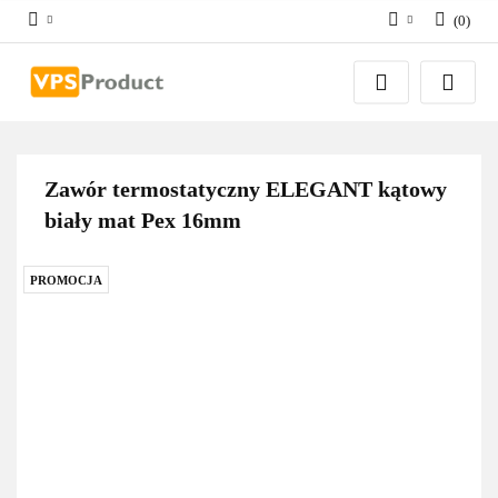
(
0
)
Zaloguj się
Zarejestruj się
Dodaj zgłoszenie
Zgody cookies
Zawór termostatyczny ELEGANT kątowy
biały mat Pex 16mm
PROMOCJA