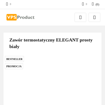
(
0
)
Zaloguj się
Zarejestruj się
Dodaj zgłoszenie
Zgody cookies
Zawór termostatyczny ELEGANT prosty
biały
BESTSELLER
PROMOCJA