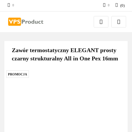
(
0
)
Zaloguj się
Zarejestruj się
Dodaj zgłoszenie
Zgody cookies
Zawór termostatyczny ELEGANT prosty
czarny strukturalny All in One Pex 16mm
PROMOCJA