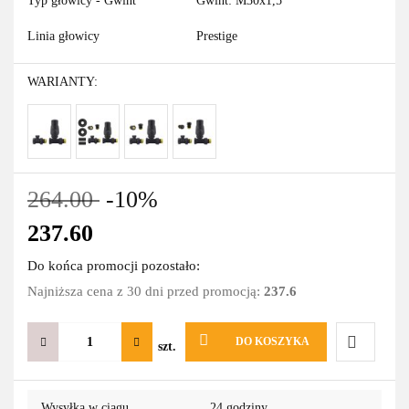
Typ głowicy - Gwint
Gwint: M30x1,5
Linia głowicy
Prestige
WARIANTY:
264.00
-10%
237.60
Do końca promocji pozostało:
Najniższa cena z 30 dni przed promocją:
237.6
DO KOSZYKA
szt.
Do
Wysyłka w ciągu
24 godziny