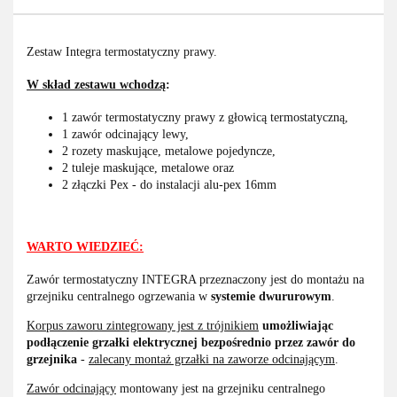
Zestaw Integra termostatyczny prawy.
W skład zestawu wchodzą
:
1 zawór termostatyczny prawy z głowicą termostatyczną,
1 zawór odcinający lewy,
2 rozety maskujące, metalowe pojedyncze,
2 tuleje maskujące, metalowe oraz
2 złączki Pex - do instalacji alu-pex 16mm
WARTO WIEDZIEĆ:
Zawór termostatyczny INTEGRA przeznaczony jest do montażu na
grzejniku centralnego ogrzewania w
systemie dwururowym
.
Korpus zaworu zintegrowany jest z trójnikiem
umożliwiając
podłączenie grzałki elektrycznej bezpośrednio przez zawór do
grzejnika
-
zalecany montaż grzałki na zaworze odcinającym
.
Zawór odcinający
montowany jest na grzejniku centralnego