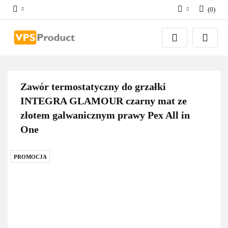
(
0
)
Zaloguj się
Zarejestruj się
Dodaj zgłoszenie
Zgody cookies
Zawór termostatyczny do grzałki
INTEGRA GLAMOUR czarny mat ze
złotem galwanicznym prawy Pex All in
One
PROMOCJA