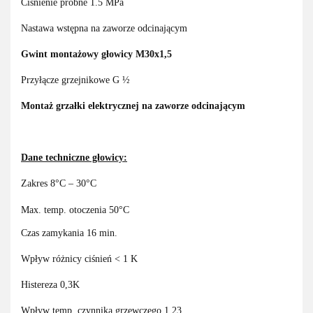
Ciśnienie próbne 1.5 MPa
Nastawa wstępna na zaworze odcinającym
Gwint montażowy głowicy M30x1,5
Przyłącze grzejnikowe G ½
Montaż grzałki elektrycznej na zaworze odcinającym
Dane techniczne głowicy:
Zakres 8°C – 30°C
Max. temp. otoczenia 50°C
Czas zamykania 16 min.
Wpływ różnicy ciśnień < 1 K
Histereza 0,3K
Wpływ temp. czynnika grzewczego 1,23