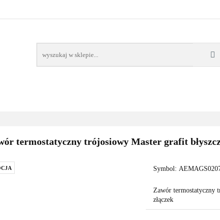
AWORY
GRZAŁKI
AKCESORIA
FILTRY CH
POMPY CIEPŁA
WSPÓŁPRACA
KONTAKT
SORIA
FILTRY CHEMIA
POMPY
DOM OGRÓD
PO
ór termostatyczny trójosiowy Master grafit błyszcz
CJA
Symbol:
AEMAGS0207
Zawór termostatyczny tr
złączek