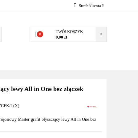
Strefa klienta
EMIA
POMPY
Zaloguj się
Zarejestruj się
TWÓJ KOSZYK
0
0,00 zł
Dodaj zgłoszenie
Zgody cookies
MPY CIEPŁA
WSPÓŁPRACA
KONTAKT
ący lewy All in One bez złączek
CFK/L(X)
ójosiowy Master grafit błyszczący lewy All in One bez