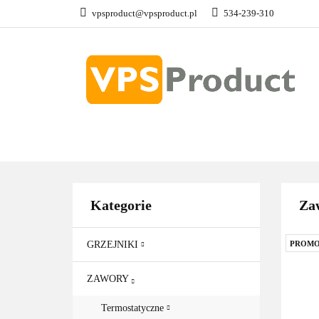
vpsproduct@vpsproduct.pl
534-239-310
GRZEJNIKI
Z
DOM OGRÓD
GRZEJNIKI
ZAWORY
GRZAŁKI
AKCE
Kategorie
Zaw
GRZEJNIKI
PROMO
ZAWORY
Termostatyczne