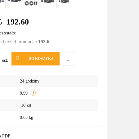
%
192.60
zostało:
dni przed promocją:
192.6
DO KOSZYKA
szt.
Do
24 godziny
przechowalni
9.99
10
szt.
0.65 kg
do PDF