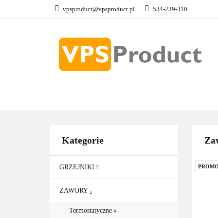
vpsproduct@vpsproduct.pl
534-239-310
GRZEJNIKI
Z
DOM OGRÓD
GRZEJNIKI
ZAWORY
GRZAŁKI
AKCE
Kategorie
Zaw
GRZEJNIKI
PROMO
ZAWORY
Termostatyczne