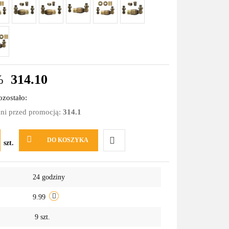
%
314.10
zostało:
dni przed promocją:
314.1
DO KOSZYKA
szt.
Do
24 godziny
przechowalni
9.99
9
szt.