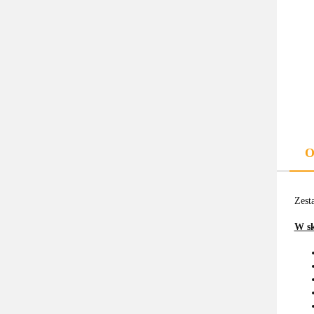
O
Zest
W sk