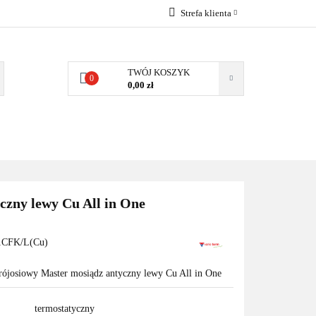
Strefa klienta
EMIA
POMPY
Zaloguj się
Zarejestruj się
TWÓJ KOSZYK
0
0,00 zł
Dodaj zgłoszenie
Zgody cookies
MPY CIEPŁA
WSPÓŁPRACA
KONTAKT
czny lewy Cu All in One
CFK/L(Cu)
rójosiowy Master mosiądz antyczny lewy Cu All in One
termostatyczny