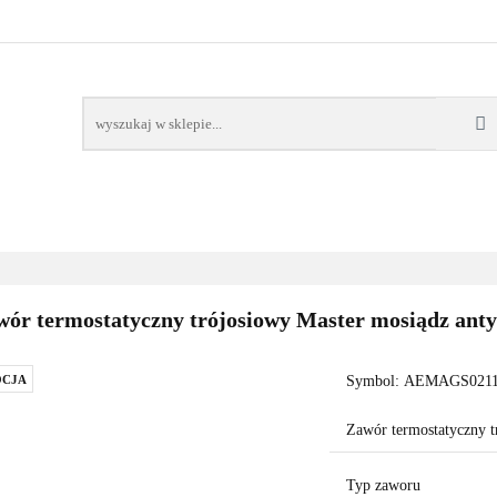
AWORY
GRZAŁKI
AKCESORIA
FILTRY CH
POMPY CIEPŁA
WSPÓŁPRACA
KONTAKT
SORIA
FILTRY CHEMIA
POMPY
DOM OGRÓD
PO
ór termostatyczny trójosiowy Master mosiądz anty
CJA
Symbol:
AEMAGS0211
Zawór termostatyczny t
Typ zaworu