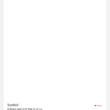
Symbol:
EMAGS0211CFK/L(Cu)