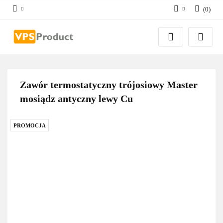
(
0
)
Zaloguj się
Zarejestruj się
Dodaj zgłoszenie
Zgody cookies
Zawór termostatyczny trójosiowy Master
mosiądz antyczny lewy Cu
PROMOCJA