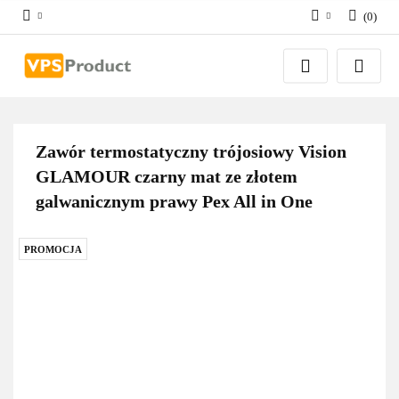
(
0
)
Zaloguj się
Zarejestruj się
Dodaj zgłoszenie
Zgody cookies
Zawór termostatyczny trójosiowy Vision
GLAMOUR czarny mat ze złotem
galwanicznym prawy Pex All in One
PROMOCJA