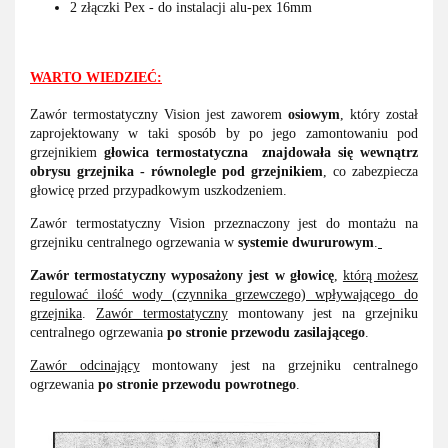
2 złączki Pex - do instalacji alu-pex 16mm
WARTO WIEDZIEĆ:
Zawór termostatyczny Vision jest zaworem
osiowym
, który został
zaprojektowany w taki sposób by po jego zamontowaniu pod
grzejnikiem
głowica termostatyczna
znajdowała się wewnątrz
obrysu grzejnika - równolegle pod grzejnikiem
, co zabezpiecza
głowicę przed przypadkowym uszkodzeniem.
Zawór termostatyczny Vision przeznaczony jest do montażu na
grzejniku centralnego ogrzewania w
systemie dwururowym
.
Zawór
termostatyczny wyposażony jest w głowicę
,
którą możesz
regulować ilość wody (czynnika grzewczego) wpływającego do
grzejnika
.
Zawór termostatyczny
montowany jest na grzejniku
centralnego ogrzewania
po stronie przewodu zasilającego
.
Zawór odcinający
montowany jest na grzejniku centralnego
ogrzewania
po stronie przewodu powrotnego
.