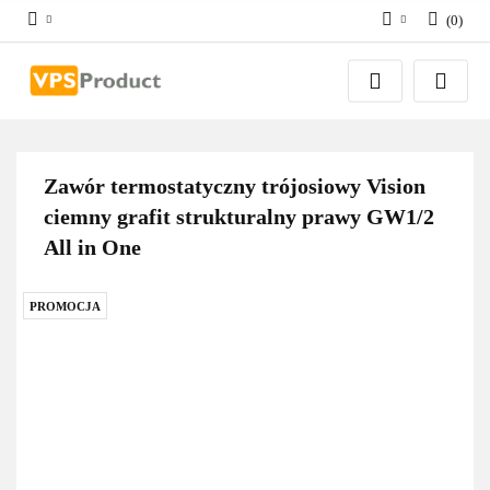
(
0
)
Zaloguj się
Zarejestruj się
Dodaj zgłoszenie
Zgody cookies
Zawór termostatyczny trójosiowy Vision
ciemny grafit strukturalny prawy GW1/2
All in One
PROMOCJA