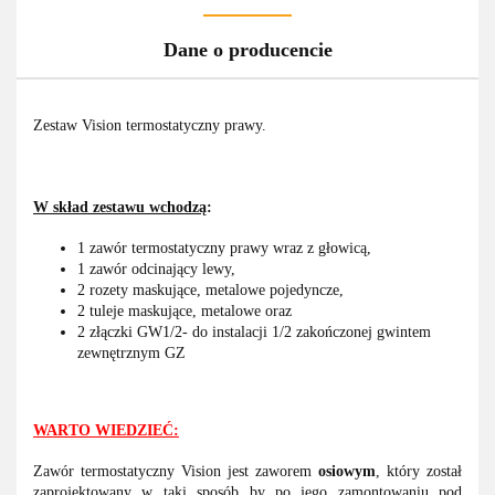
Dane o producencie
Zestaw Vision termostatyczny prawy.
W skład zestawu wchodzą
:
1 zawór termostatyczny prawy wraz z głowicą,
1 zawór odcinający lewy,
2 rozety maskujące, metalowe pojedyncze,
2 tuleje maskujące, metalowe oraz
2 złączki GW1/2- do instalacji 1/2 zakończonej gwintem
zewnętrznym GZ
WARTO WIEDZIEĆ:
Zawór termostatyczny Vision jest zaworem
osiowym
, który został
zaprojektowany w taki sposób by po jego zamontowaniu pod