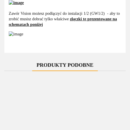
Zawór Vision możesz podłączyć do instalacji 1/2 (GW1/2) - aby to
zrobić musisz dobrać tylko właściwe
złączki te prezentowane na
schematach poniżej
PRODUKTY PODOBNE
-10%
-10%
-10%
-10%
Zawór
Zawór
Zawór
Zawór
termostatyczny
termostatyczny
termostatyczny
termostatyczny
t