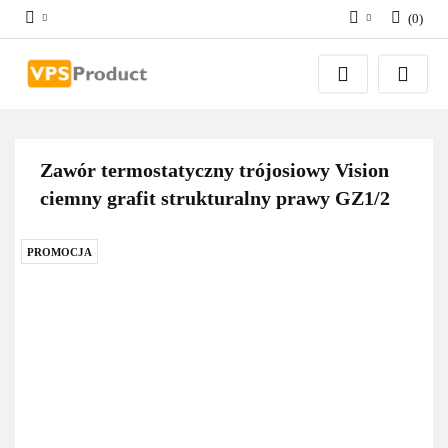
(
0
)
Zaloguj się
Zarejestruj się
Dodaj zgłoszenie
Zgody cookies
Zawór termostatyczny trójosiowy Vision
ciemny grafit strukturalny prawy GZ1/2
PROMOCJA