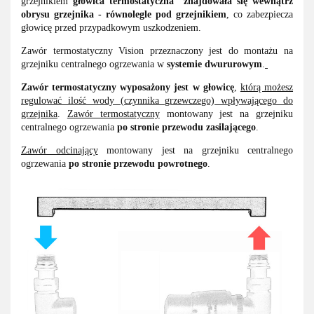
grzejnikiem
głowica termostatyczna
znajdowała się wewnątrz
obrysu grzejnika - równolegle pod grzejnikiem
, co zabezpiecza
głowicę przed przypadkowym uszkodzeniem.
Zawór termostatyczny Vision przeznaczony jest do montażu na
grzejniku centralnego ogrzewania w
systemie dwururowym
.
Zawór
termostatyczny wyposażony jest w głowicę
,
którą możesz
regulować ilość wody (czynnika grzewczego) wpływającego do
grzejnika
.
Zawór termostatyczny
montowany jest na grzejniku
centralnego ogrzewania
po stronie przewodu zasilającego
.
Zawór odcinający
montowany jest na grzejniku centralnego
ogrzewania
po stronie przewodu powrotnego
.