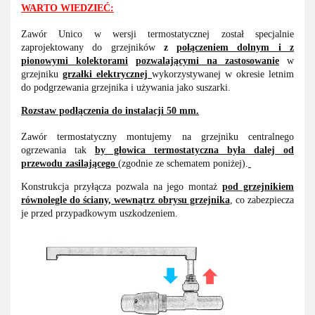
WARTO WIEDZIEĆ:
Zawór Unico w wersji termostatycznej został specjalnie
zaprojektowany do grzejników
z
połączeniem dolnym i z
pionowymi kolektorami
pozwalającymi na zastosowanie
w
grzejniku
grzałki elektrycznej
wykorzystywanej w okresie letnim
do podgrzewania grzejnika i używania jako suszarki.
Rozstaw podłączenia do instalacji 50 mm.
Zawór termostatyczny montujemy na grzejniku centralnego
ogrzewania tak
by głowica termostatyczna była dalej od
przewodu zasilającego
(zgodnie ze schematem poniżej).
Konstrukcja przyłącza pozwala na jego montaż
pod grzejnikiem
równolegle do ściany, wewnątrz obrysu grzejnika
, co zabezpiecza
je przed przypadkowym uszkodzeniem.