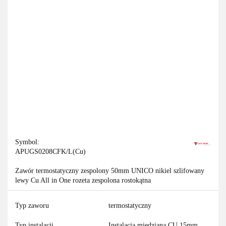
Symbol:
APUGS0208CFK/L(Cu)
Zawór termostatyczny zespolony 50mm UNICO nikiel szlifowany
lewy Cu All in One rozeta zespolona rostokątna
Typ zaworu
termostatyczny
Typ instalacji
Instalacja miedziana CU 15mm