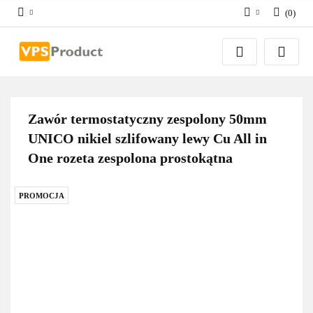
(
0
)
Zaloguj się
Zarejestruj się
Dodaj zgłoszenie
Zgody cookies
Zawór termostatyczny zespolony 50mm
UNICO nikiel szlifowany lewy Cu All in
One rozeta zespolona prostokątna
PROMOCJA