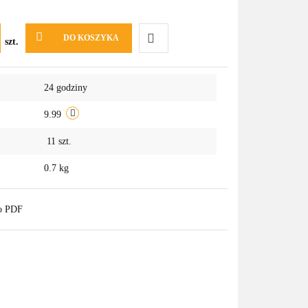
DO KOSZYKA
szt.
Do
24 godziny
przechowalni
9.99
11
szt.
0.7 kg
do PDF