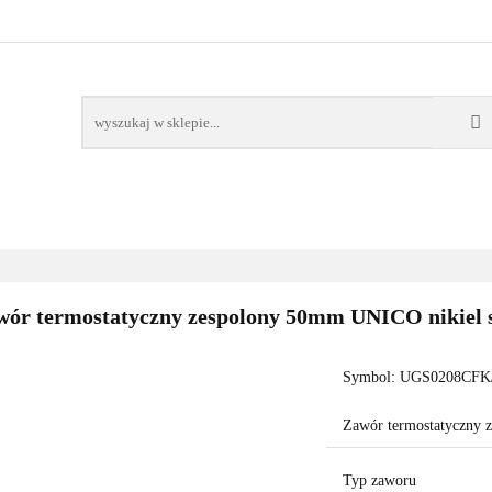
AWORY
GRZAŁKI
AKCESORIA
FILTRY CH
POMPY CIEPŁA
WSPÓŁPRACA
KONTAKT
SORIA
FILTRY CHEMIA
POMPY
DOM OGRÓD
PO
wór termostatyczny zespolony 50mm UNICO nikiel s
Symbol:
UGS0208CFK/
Zawór termostatyczny 
Typ zaworu