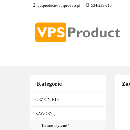
vpsproduct@vpsproduct.pl
534-239-310
GRZEJNIKI
Z
DOM OGRÓD
GRZEJNIKI
ZAWORY
GRZAŁKI
AKCE
Kategorie
Za
GRZEJNIKI
ZAWORY
Termostatyczne