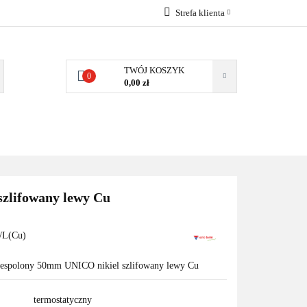
Strefa klienta
EMIA
POMPY
Zaloguj się
Zarejestruj się
TWÓJ KOSZYK
0
0,00 zł
Dodaj zgłoszenie
Zgody cookies
MPY CIEPŁA
WSPÓŁPRACA
KONTAKT
zlifowany lewy Cu
L(Cu)
zespolony 50mm UNICO nikiel szlifowany lewy Cu
termostatyczny