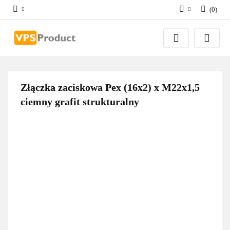
(
0
)
Zaloguj się
Zarejestruj się
Dodaj zgłoszenie
Zgody cookies
Złączka zaciskowa Pex (16x2) x M22x1,5
ciemny grafit strukturalny