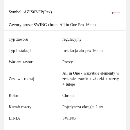
Symbol:
AZIS02/FP(Pex)
Zawory proste SWING chrom All in One Pex 16mm
Typ zaworu
regulacyjny
Typ instalacji
Instalacja alu-pex 16mm
Wariant zaworu
Prosty
All in One - wszystkie elementy w
Zestaw - rodzaj
zestawie: zawór + złączki + rozety
+ tuleje
Kolor
Chrom
Kształt rozety
Pojedyncza okrągła 2 szt
LINIA
SWING