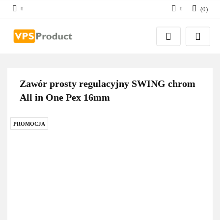
(
0
)
Zaloguj się
Zarejestruj się
Dodaj zgłoszenie
Zgody cookies
Zawór prosty regulacyjny SWING chrom
All in One Pex 16mm
PROMOCJA