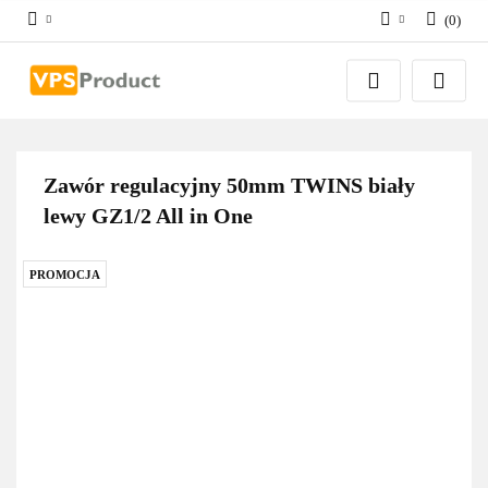
(
0
)
Zaloguj się
Zarejestruj się
Dodaj zgłoszenie
Zgody cookies
Zawór regulacyjny 50mm TWINS biały
lewy GZ1/2 All in One
PROMOCJA