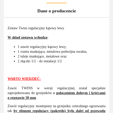
Dane o producencie
Zestaw Twins regulacyjny kątowy lewy.
W skład zestawu wchodzą
:
1 zawór regulacyjny kątowy lewy,
1 rozeta maskująca, metalowa podwójna owalna,
2 tuleje maskujące, metalowe oraz
2 złączki 1/2 - do instalacji 1/2
WARTO WIEDZIEĆ:
Zawór TWINS w wersji regulacyjnej został specjalnie
zaprojektowany do grzejników
z
połączeniem dolnym i króćcami
o rozstawie 50 mm
.
Zawór regulacyjny montujemy na grzejniku centralnego ogrzewania
tak
by element regulujący (pokrętło) było dalej od przewodu