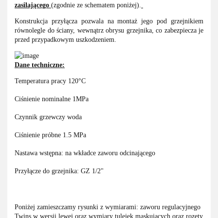
zasilającego
(zgodnie ze schematem poniżej).
Konstrukcja przyłącza pozwala na montaż jego pod grzejnikiem
równolegle do ściany, wewnątrz obrysu grzejnika, co zabezpiecza je
przed przypadkowym uszkodzeniem.
Dane techniczne:
Temperatura pracy 120°C
Ciśnienie nominalne 1MPa
Czynnik grzewczy woda
Ciśnienie próbne 1.5 MPa
Nastawa wstępna: na wkładce zaworu odcinającego
Przyłącze do grzejnika: GZ 1/2"
Poniżej zamieszczamy rysunki z wymiarami: zaworu regulacyjnego
Twins w wersji lewej oraz wymiary tulejek maskujących oraz rozety