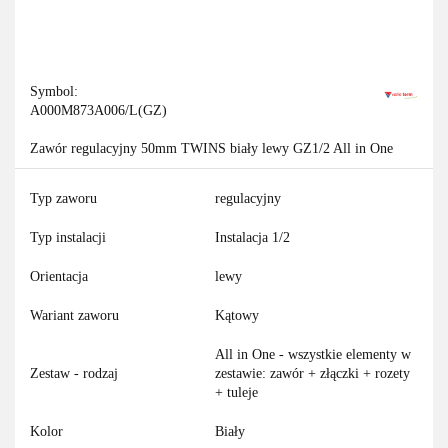
Symbol:
A000M873A006/L(GZ)
Zawór regulacyjny 50mm TWINS biały lewy GZ1/2 All in One
Typ zaworu
regulacyjny
Typ instalacji
Instalacja 1/2
Orientacja
lewy
Wariant zaworu
Kątowy
All in One - wszystkie elementy w
Zestaw - rodzaj
zestawie: zawór + złączki + rozety
+ tuleje
Kolor
Biały