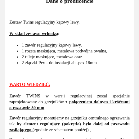
Dane o producencie
Zestaw Twins regulacyjny kątowy lewy.
W skład zestawu wchodzą
:
1 zawór regulacyjny kątowy lewy,
1 rozeta maskująca, metalowa podwójna owalna,
2 tuleje maskujące, metalowe oraz
2 złączki Pex - do instalacji alu-pex 16mm
WARTO WIEDZIEĆ:
Zawór TWINS w wersji regulacyjnej został specjalnie
zaprojektowany do grzejników
z
połączeniem dolnym i króćcami
o rozstawie 50 mm
.
Zawór regulacyjny montujemy na grzejniku centralnego ogrzewania
tak
by element regulujący (pokrętło) było dalej od przewodu
zasilającego
(zgodnie ze schematem poniżej).