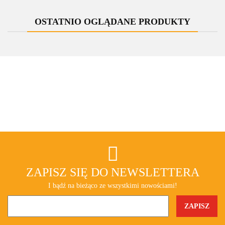
zespolona
prostokątna
OSTATNIO OGLĄDANE PRODUKTY
ZAPISZ SIĘ DO NEWSLETTERA
I bądź na bieżąco ze wszystkimi nowościami!