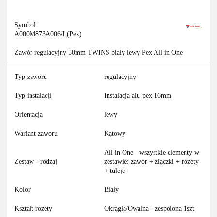
Symbol:
A000M873A006/L(Pex)
Zawór regulacyjny 50mm TWINS biały lewy Pex All in One
Typ zaworu
regulacyjny
Typ instalacji
Instalacja alu-pex 16mm
Orientacja
lewy
Wariant zaworu
Kątowy
All in One - wszystkie elementy w
Zestaw - rodzaj
zestawie: zawór + złączki + rozety
+ tuleje
Kolor
Biały
Kształt rozety
Okrągła/Owalna - zespolona 1szt