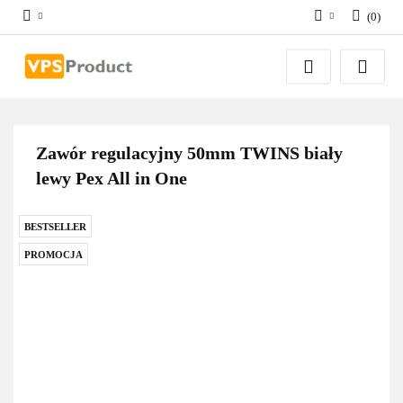
(
0
)
Zaloguj się
Zarejestruj się
Dodaj zgłoszenie
Zgody cookies
Zawór regulacyjny 50mm TWINS biały
lewy Pex All in One
BESTSELLER
PROMOCJA