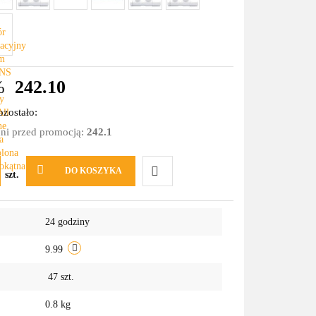
%
242.10
zostało:
dni przed promocją:
242.1
DO KOSZYKA
szt.
Do
24 godziny
przechowalni
9.99
47
szt.
0.8 kg