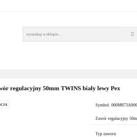
AWORY
GRZAŁKI
AKCESORIA
FILTRY CH
POMPY CIEPŁA
WSPÓŁPRACA
KONTAKT
SORIA
FILTRY CHEMIA
POMPY
DOM OGRÓD
PO
wór regulacyjny 50mm TWINS biały lewy Pex
CJA
Symbol:
000M873A006
Zawór regulacyjny 50
Typ zaworu