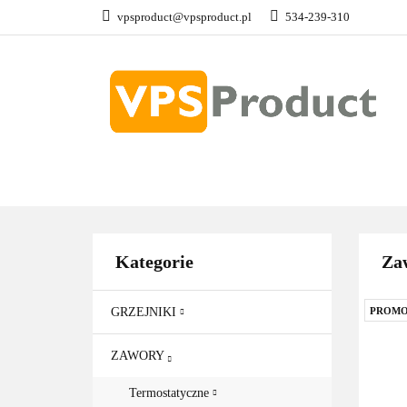
vpsproduct@vpsproduct.pl
534-239-310
GRZEJNIKI
Z
DOM OGRÓD
GRZEJNIKI
ZAWORY
GRZAŁKI
AKCE
Kategorie
Za
GRZEJNIKI
PROMO
ZAWORY
Termostatyczne