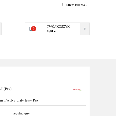
Strefa klienta
EMIA
POMPY
Zaloguj się
Zarejestruj się
TWÓJ KOSZYK
0
0,00 zł
Dodaj zgłoszenie
Zgody cookies
MPY CIEPŁA
WSPÓŁPRACA
KONTAKT
/L(Pex)
mm TWINS biały lewy Pex
regulacyjny