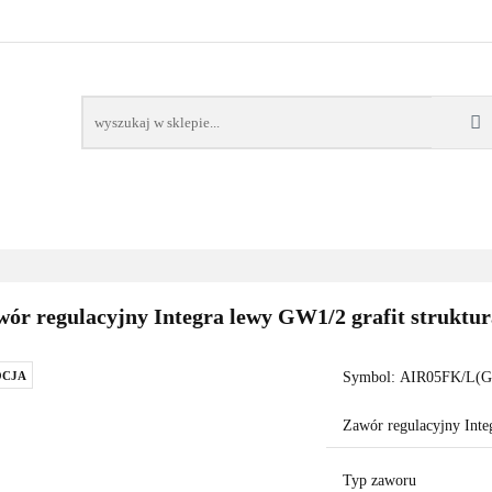
AWORY
GRZAŁKI
AKCESORIA
FILTRY CH
POMPY CIEPŁA
WSPÓŁPRACA
KONTAKT
SORIA
FILTRY CHEMIA
POMPY
DOM OGRÓD
PO
ór regulacyjny Integra lewy GW1/2 grafit struktur
CJA
Symbol:
AIR05FK/L(G
Zawór regulacyjny Inte
Typ zaworu