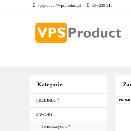
vpsproduct@vpsproduct.pl
534-239-310
GRZEJNIKI
Z
DOM OGRÓD
GRZEJNIKI
ZAWORY
GRZAŁKI
AKCE
Kategorie
Zaw
GRZEJNIKI
PROMO
ZAWORY
Termostatyczne