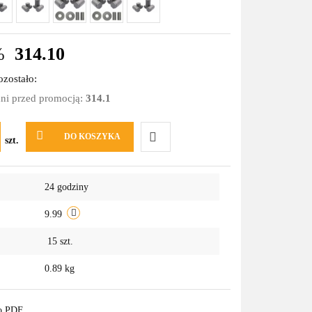
%
314.10
zostało:
dni przed promocją:
314.1
DO KOSZYKA
szt.
Do
24 godziny
przechowalni
9.99
15
szt.
0.89 kg
do PDF