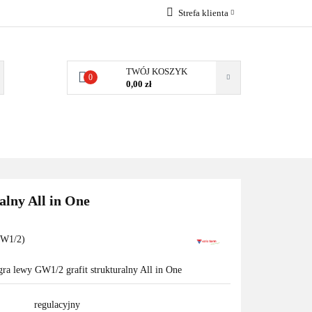
Strefa klienta
EMIA
POMPY
Zaloguj się
Zarejestruj się
TWÓJ KOSZYK
0
0,00 zł
Dodaj zgłoszenie
Zgody cookies
MPY CIEPŁA
WSPÓŁPRACA
KONTAKT
alny All in One
W1/2)
gra lewy GW1/2 grafit strukturalny All in One
regulacyjny