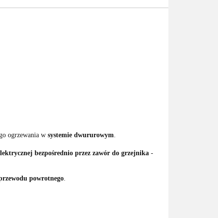
ego ogrzewania w
systemie dwururowym
.
elektrycznej bezpośrednio przez zawór do grzejnika
-
 przewodu powrotnego
.