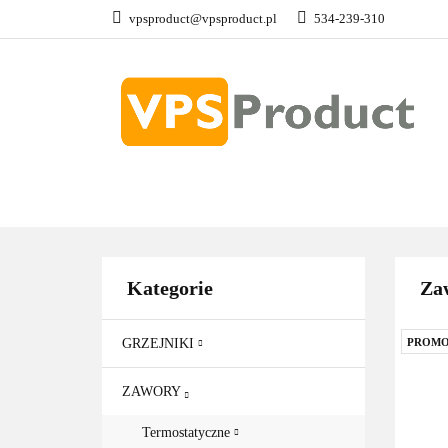
vpsproduct@vpsproduct.pl
534-239-310
GRZEJNIKI
Z
DOM OGRÓD
GRZEJNIKI
ZAWORY
GRZAŁKI
AKCE
Kategorie
Zaw
GRZEJNIKI
PROMO
ZAWORY
Termostatyczne