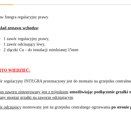
aw Integra regulacyjny prawy.
ład zestawu wchodzą
:
1 zawór regulacyjny prawy,
1 zawór odcinający lewy,
2 złączki Cu - do instalacji miedzianej 15mm
TO WIEDZIEĆ:
r regulacyjny INTEGRA przeznaczony jest do montażu na grzejniku centraln
us zaworu zintegrowany jest z trójnikiem
umożliwiając podłączenie grzałki 
cany montaż grzałki na zaworze odcinającym
.
r odcinający
montowany jest na grzejniku centralnego ogrzewania
po stronie