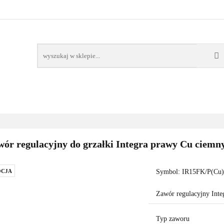
AWORY
GRZAŁKI
AKCESORIA
FILTRY CH
POMPY CIEPŁA
WSPÓŁPRACA
KONTAKT
SORIA
FILTRY CHEMIA
POMPY
DOM OGRÓD
PO
ór regulacyjny do grzałki Integra prawy Cu ciemny
CJA
Symbol:
IR15FK/P(Cu
Zawór regulacyjny Inte
Typ zaworu