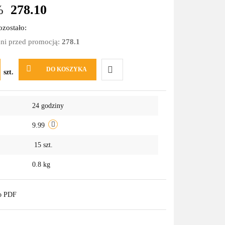
%
278.10
zostało:
dni przed promocją:
278.1
DO KOSZYKA
szt.
Do
24 godziny
przechowalni
9.99
15
szt.
0.8 kg
do PDF