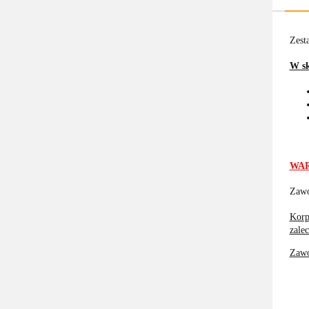
Zest
W sk
WAR
Zawó
Korp
zale
Zawó