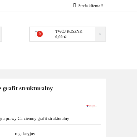
Strefa klienta
EMIA
POMPY
Zaloguj się
Zarejestruj się
TWÓJ KOSZYK
0
0,00 zł
Dodaj zgłoszenie
Zgody cookies
MPY CIEPŁA
WSPÓŁPRACA
KONTAKT
 grafit strukturalny
)
gra prawy Cu ciemny grafit strukturalny
regulacyjny