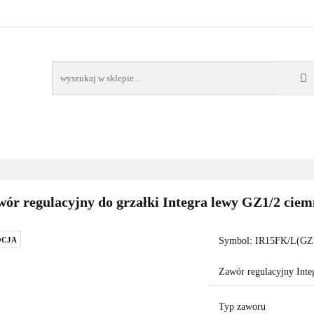
AWORY
GRZAŁKI
AKCESORIA
FILTRY CH
POMPY CIEPŁA
WSPÓŁPRACA
KONTAKT
SORIA
FILTRY CHEMIA
POMPY
DOM OGRÓD
PO
ór regulacyjny do grzałki Integra lewy GZ1/2 ciemn
CJA
Symbol:
IR15FK/L(GZ
Zawór regulacyjny Inte
Typ zaworu