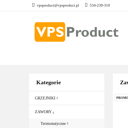
vpsproduct@vpsproduct.pl
534-239-310
GRZEJNIKI
Z
DOM OGRÓD
GRZEJNIKI
ZAWORY
GRZAŁKI
AKCE
Kategorie
Zaw
GRZEJNIKI
PROMO
ZAWORY
Termostatyczne