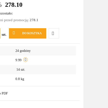
%
278.10
zostało:
dni przed promocją:
278.1
DO KOSZYKA
szt.
Do
24 godziny
przechowalni
9.99
14
szt.
0.8 kg
do PDF