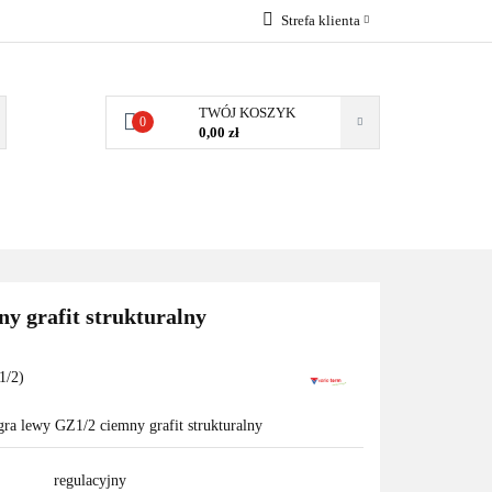
Strefa klienta
EMIA
POMPY
Zaloguj się
Zarejestruj się
TWÓJ KOSZYK
0
0,00 zł
Dodaj zgłoszenie
Zgody cookies
MPY CIEPŁA
WSPÓŁPRACA
KONTAKT
y grafit strukturalny
1/2)
gra lewy GZ1/2 ciemny grafit strukturalny
regulacyjny