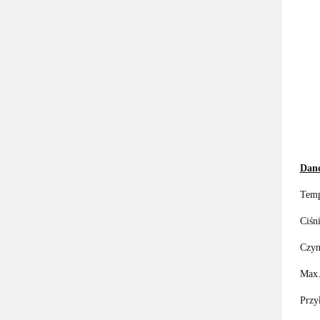
Dane
Temp
Ciśn
Czyn
Max.
Przy