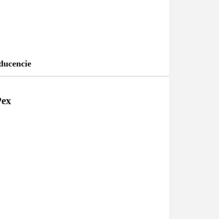
ducencie
Pex