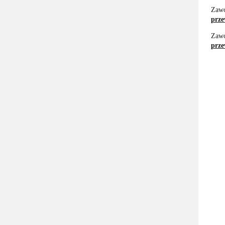
Zaw
prze
Zaw
prz