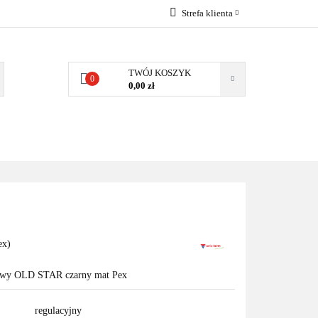
Strefa klienta
EMIA
POMPY
Zaloguj się
Zarejestruj się
TWÓJ KOSZYK
0
0,00 zł
Dodaj zgłoszenie
Zgody cookies
MPY CIEPŁA
WSPÓŁPRACA
KONTAKT
ex)
towy OLD STAR czarny mat Pex
regulacyjny