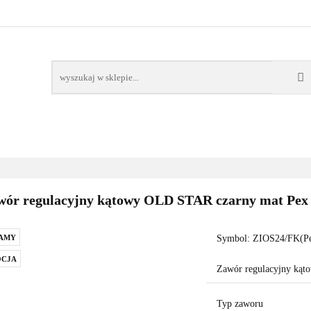
AWORY
GRZAŁKI
AKCESORIA
FILTRY CH
POMPY CIEPŁA
WSPÓŁPRACA
KONTAKT
SORIA
FILTRY CHEMIA
POMPY
DOM OGRÓD
PO
wór regulacyjny kątowy OLD STAR czarny mat Pex
AMY
Symbol:
ZIOS24/FK(P
CJA
Zawór regulacyjny ką
Typ zaworu