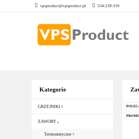
vpsproduct@vpsproduct.pl
534-239-310
GRZEJNIKI
Z
DOM OGRÓD
GRZEJNIKI
ZAWORY
GRZAŁKI
AKCE
Kategorie
Za
GRZEJNIKI
POLEC
PROMO
ZAWORY
Termostatyczne