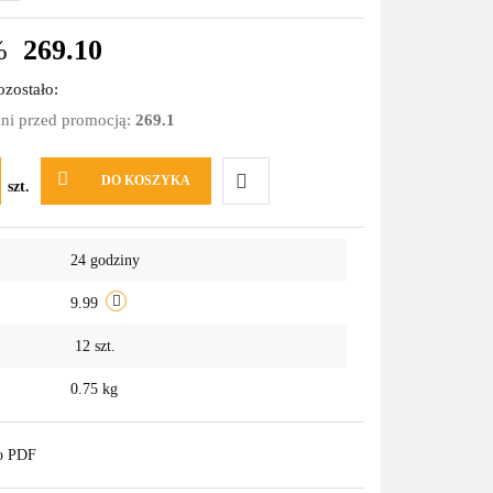
%
269.10
zostało:
dni przed promocją:
269.1
DO KOSZYKA
szt.
Do
24 godziny
przechowalni
9.99
12
szt.
0.75 kg
do PDF