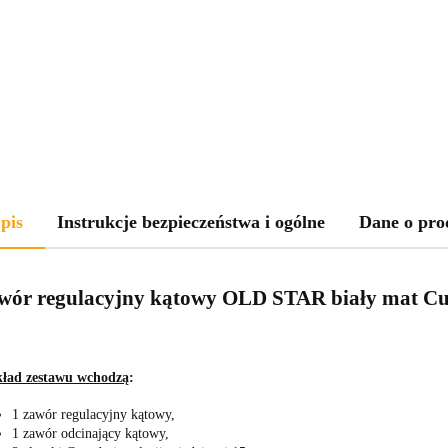
pis
Instrukcje bezpieczeństwa i ogólne
Dane o pro
wór regulacyjny kątowy OLD STAR biały mat C
ład zestawu wchodzą
:
1 zawór regulacyjny kątowy,
1 zawór odcinający kątowy,