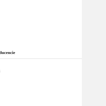
ducencie
u