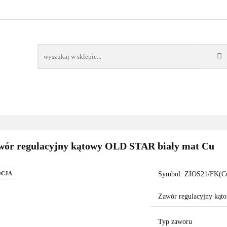
AWORY
GRZAŁKI
AKCESORIA
FILTRY CH
POMPY CIEPŁA
WSPÓŁPRACA
KONTAKT
SORIA
FILTRY CHEMIA
POMPY
DOM OGRÓD
PO
wór regulacyjny kątowy OLD STAR biały mat Cu
CJA
Symbol:
ZIOS21/FK(C
Zawór regulacyjny ką
Typ zaworu