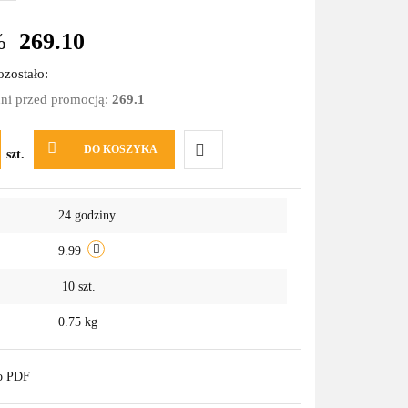
%
269.10
zostało:
dni przed promocją:
269.1
DO KOSZYKA
szt.
Do
24 godziny
przechowalni
9.99
10
szt.
0.75 kg
do PDF