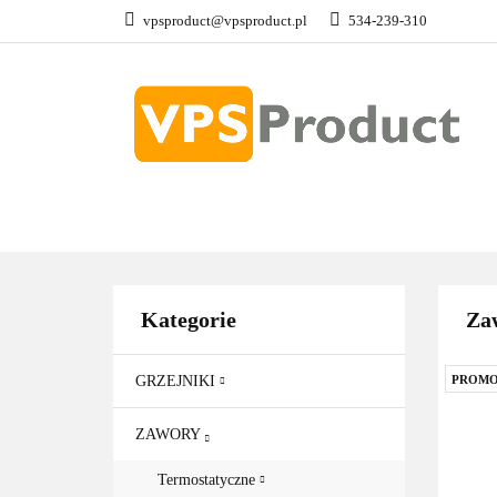
vpsproduct@vpsproduct.pl
534-239-310
GRZEJNIKI
Z
DOM OGRÓD
GRZEJNIKI
ZAWORY
GRZAŁKI
AKCE
Kategorie
Za
GRZEJNIKI
PROMO
ZAWORY
Termostatyczne