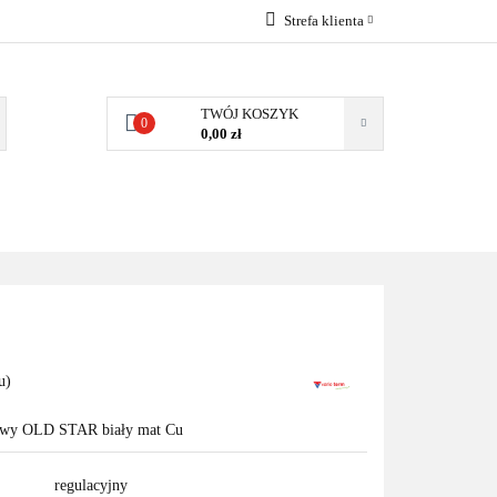
Strefa klienta
EMIA
POMPY
Zaloguj się
Zarejestruj się
TWÓJ KOSZYK
0
0,00 zł
Dodaj zgłoszenie
Zgody cookies
MPY CIEPŁA
WSPÓŁPRACA
KONTAKT
u)
towy OLD STAR biały mat Cu
regulacyjny