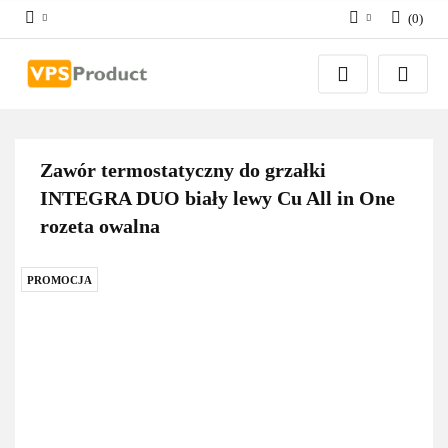
(
0
)
Zaloguj się
Zarejestruj się
Dodaj zgłoszenie
Zgody cookies
Zawór termostatyczny do grzałki
INTEGRA DUO biały lewy Cu All in One
rozeta owalna
PROMOCJA