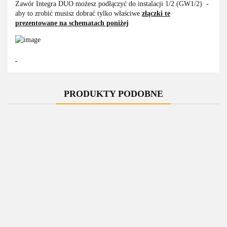
Zawór Integra DUO możesz podłączyć do instalacji 1/2 (GW1/2) -
aby to zrobić musisz dobrać tylko właściwe
złączki te
prezentowane na schematach poniżej
PRODUKTY PODOBNE
-10%
-10%
-10%
-10%
Zawór
Zawór
Zawór
Zawór
termostatyczny
termostatyczny
termostatyczny
termostatyczny
t
do grzałki
do grzałki
do grzałki
do grzałki
INTEGRA
424.00
INTEGRA
424.00
INTEGRA
424.00
INTEGRA
424.00