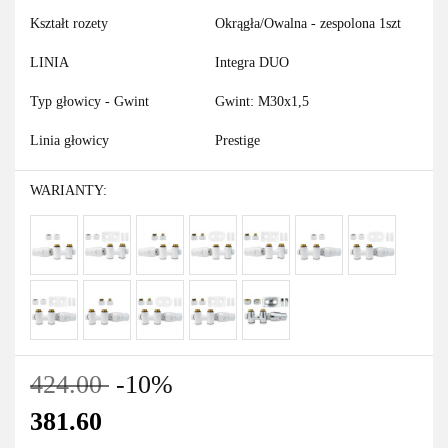
Kształt rozety
Okrągła/Owalna - zespolona 1szt
LINIA
Integra DUO
Typ głowicy - Gwint
Gwint: M30x1,5
Linia głowicy
Prestige
WARIANTY:
424.00
-10%
381.60