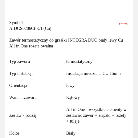
Symbol:
AIDGS0206CFK/L(Cu)
Zawór termostatyczny do grzałki INTEGRA DUO biały lewy Cu
All in One rozeta owalna
Typ zaworu
termostatyczny
Typ instalacji
Instalacja miedziana CU 15mm
Orientacja
lewy
Wariant zaworu
Kątowy
All in One - wszystkie elementy w
Zestaw - rodzaj
zestawie: zawór + złączki + rozety
+ tuleje
Kolor
Biały