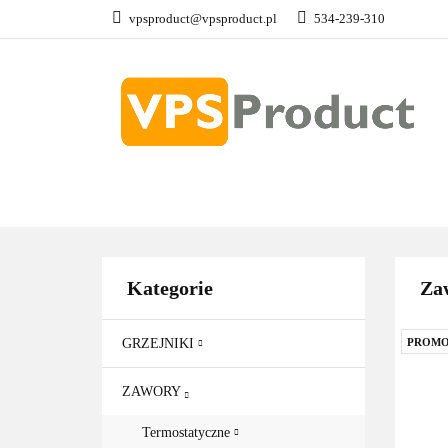
vpsproduct@vpsproduct.pl
534-239-310
GRZEJNIKI
Z
DOM OGRÓD
GRZEJNIKI
ZAWORY
GRZAŁKI
AKCE
Kategorie
Za
GRZEJNIKI
PROMO
ZAWORY
Termostatyczne