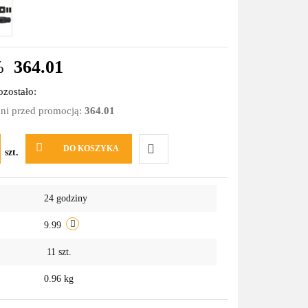
%
364.01
zostało:
dni przed promocją:
364.01
DO KOSZYKA
szt.
Do
24 godziny
przechowalni
9.99
11
szt.
0.96 kg