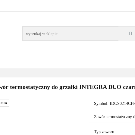
AWORY
GRZAŁKI
AKCESORIA
FILTRY CH
POMPY CIEPŁA
WSPÓŁPRACA
KONTAKT
SORIA
FILTRY CHEMIA
POMPY
DOM OGRÓD
PO
wór termostatyczny do grzałki INTEGRA DUO czarn
CJA
Symbol:
IDGS0214CFK
Zawór termostatyczny 
Typ zaworu