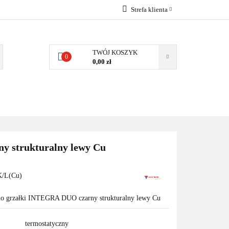
Strefa klienta
EMIA
POMPY
Zaloguj się
Zarejestruj się
TWÓJ KOSZYK
0
0,00 zł
Dodaj zgłoszenie
Zgody cookies
MPY CIEPŁA
WSPÓŁPRACA
KONTAKT
y strukturalny lewy Cu
/L(Cu)
do grzałki INTEGRA DUO czarny strukturalny lewy Cu
termostatyczny