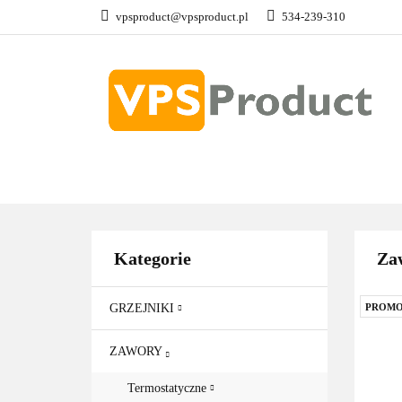
vpsproduct@vpsproduct.pl
534-239-310
GRZEJNIKI
Z
DOM OGRÓD
GRZEJNIKI
ZAWORY
GRZAŁKI
AKCE
Kategorie
Za
GRZEJNIKI
PROMO
ZAWORY
Termostatyczne