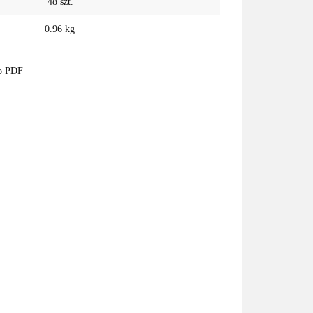
48
szt.
0.96 kg
do PDF