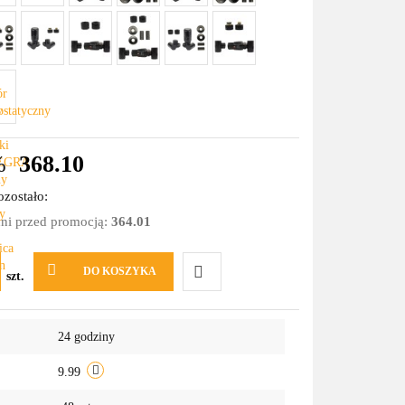
%
368.10
zostało:
dni przed promocją:
364.01
DO KOSZYKA
szt.
Do
24 godziny
przechowalni
9.99