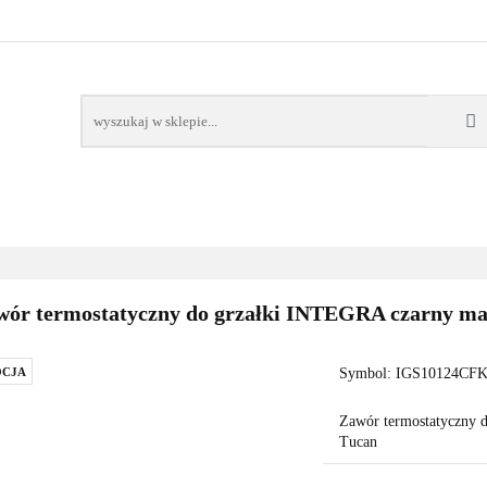
AWORY
GRZAŁKI
AKCESORIA
FILTRY CH
POMPY CIEPŁA
WSPÓŁPRACA
KONTAKT
SORIA
FILTRY CHEMIA
POMPY
DOM OGRÓD
PO
wór termostatyczny do grzałki INTEGRA czarny ma
CJA
Symbol:
IGS10124CFK
Zawór termostatyczny 
Tucan