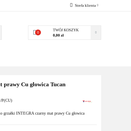
Strefa klienta
EMIA
POMPY
Zaloguj się
Zarejestruj się
TWÓJ KOSZYK
0
0,00 zł
Dodaj zgłoszenie
Zgody cookies
MPY CIEPŁA
WSPÓŁPRACA
KONTAKT
t prawy Cu głowica Tucan
/P(CU)
do grzałki INTEGRA czarny mat prawy Cu głowica