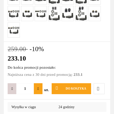
259.00
-10%
233.10
Do końca promocji pozostało:
Najniższa cena z 30 dni przed promocją:
233.1
DO KOSZYKA
szt.
Do
Wysyłka w ciągu
24 godziny
przechowa