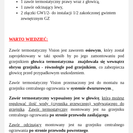
1 zawór termostatyczny prawy wraz z głowicą,
1 zawór odcinający lewy,
2 złączki GW1/2- do instalacji 1/2 zakończonej gwintem
zewnętrznym GZ
WARTO WIEDZIEĆ:
Zawór termostatyczny Vision jest zaworem
osiowym
, który został
zaprojektowany w taki sposób by po jego zamontowaniu pod
grzejnikiem
głowica termostatyczna
znajdowała się wewnątrz
obrysu grzejnika - równolegle pod grzejnikiem
, co zabezpiecza
głowicę przed przypadkowym uszkodzeniem.
Zawór termostatyczny Vision przeznaczony jest do montażu na
grzejniku centralnego ogrzewania w
systemie dwururowym
.
Zawór
termostatyczny wyposażony jest w głowicę
,
którą możesz
regulować ilość wody (czynnika grzewczego) wpływającego do
grzejnika
.
Zawór termostatyczny
montowany jest na grzejniku
centralnego ogrzewania
po stronie przewodu zasilającego
.
Zawór odcinający
montowany jest na grzejniku centralnego
ogrzewania
po stronie przewodu powrotnego
.