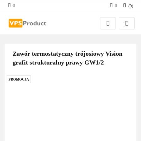
(
0
)
Zaloguj się
Zarejestruj się
Dodaj zgłoszenie
Zgody cookies
Zawór termostatyczny trójosiowy Vision
grafit strukturalny prawy GW1/2
PROMOCJA