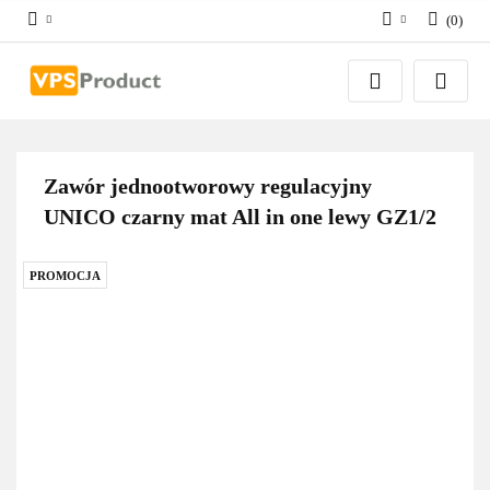
(
0
)
Zaloguj się
Zarejestruj się
Dodaj zgłoszenie
Zgody cookies
Zawór jednootworowy regulacyjny
UNICO czarny mat All in one lewy GZ1/2
PROMOCJA