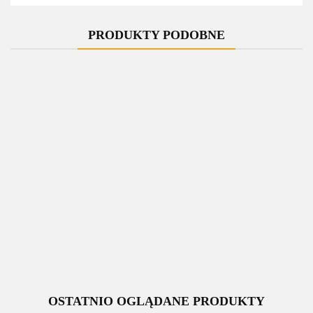
PRODUKTY PODOBNE
-10%
-10%
-10%
-10%
Zawór
Zawór
Zawór
Zawór
jednootworowy
jednootworowy
jednootworowy
jednootworowy
regulacyjny
regulacyjny
regulacyjny
regulacyjny
UNICO czarny
339.00
UNICO czarny
339.00
UNICO czarny
339.00
UNICO czarny
339.00
mat All in one
mat All in one
mat All in one
mat All in one
305.10
305.10
305.10
305.10
lewy Cu
lewy Cu rozeta
lewy GZ1/2
lewy Pex
zespolona
rozeta
prostokątna
zespolona
prostokątna
OSTATNIO OGLĄDANE PRODUKTY