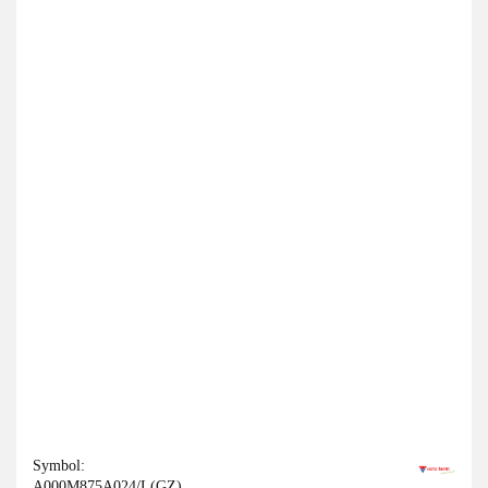
Symbol:
A000M875A024/L(GZ)