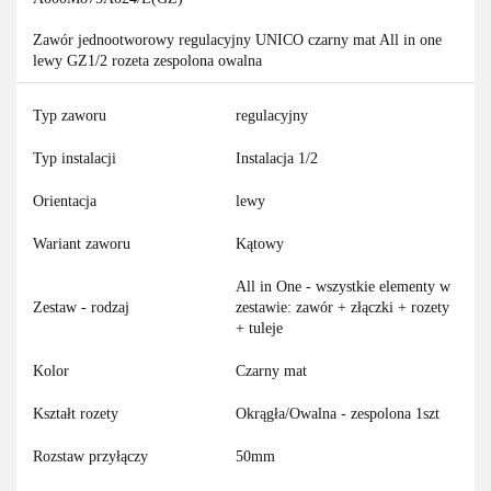
Zawór jednootworowy regulacyjny UNICO czarny mat All in one
lewy GZ1/2 rozeta zespolona owalna
Typ zaworu
regulacyjny
Typ instalacji
Instalacja 1/2
Orientacja
lewy
Wariant zaworu
Kątowy
All in One - wszystkie elementy w
Zestaw - rodzaj
zestawie: zawór + złączki + rozety
+ tuleje
Kolor
Czarny mat
Kształt rozety
Okrągła/Owalna - zespolona 1szt
Rozstaw przyłączy
50mm