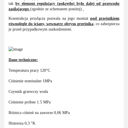
tak
by element regulujący (pokrętło) było dalej od przewodu
zasilającego
(zgodnie ze schematem poniżej).
Konstrukcja przyłącza pozwala na jego montaż
pod grzejnikiem
równolegle do ściany, wewnątrz obrysu grzejnika
, co zabezpiecza
je przed przypadkowym uszkodzeniem.
Dane techniczne:
Temperatura pracy 120°C
Ciśnienie nominalne 1MPa
Czynnik grzewczy woda
Ciśnienie próbne 1.5 MPa
Różnica ciśnień na zaworze 0,06 MPa
Histereza 0,3 °K