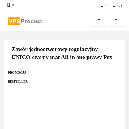
(
0
)
Zaloguj się
Zarejestruj się
Dodaj zgłoszenie
Zgody cookies
Zawór jednootworowy regulacyjny
UNICO czarny mat All in one prawy Pex
PROMOCJA
BESTSELLER