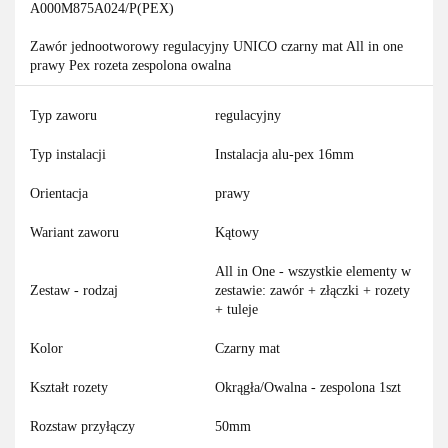
A000M875A024/P(PEX)
Zawór jednootworowy regulacyjny UNICO czarny mat All in one
prawy Pex rozeta zespolona owalna
Typ zaworu
regulacyjny
Typ instalacji
Instalacja alu-pex 16mm
Orientacja
prawy
Wariant zaworu
Kątowy
All in One - wszystkie elementy w
Zestaw - rodzaj
zestawie: zawór + złączki + rozety
+ tuleje
Kolor
Czarny mat
Kształt rozety
Okrągła/Owalna - zespolona 1szt
Rozstaw przyłączy
50mm