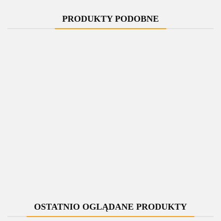
PRODUKTY PODOBNE
-10%
-10%
-10%
-10%
Zawór
Zawór
Zawór
Zawór
jednootworowy
jednootworowy
jednootworowy
jednootworowy
regulacyjny
regulacyjny
regulacyjny
regulacyjny
UNICO czarny
339.00
UNICO czarny
339.00
UNICO czarny
339.00
UNICO czarny
339.00
mat All in one
mat All in one
mat All in one
mat All in one
305.10
305.10
305.10
305.10
lewy Cu
lewy Cu rozeta
lewy GZ1/2
lewy GZ1/2
zespolona
rozeta
prostokątna
zespolona
prostokątna
OSTATNIO OGLĄDANE PRODUKTY