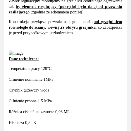
Zawór regulacyjny montujemy na grzejniku centralnego ogrzewania
tak
by element regulujący (pokrętło) było dalej od przewodu
zasilającego
(zgodnie ze schematem poniżej).
Konstrukcja przyłącza pozwala na jego montaż
pod grzejnikiem
równolegle do ściany, wewnątrz obrysu grzejnika
, co zabezpiecza
je przed przypadkowym uszkodzeniem.
Dane techniczne:
Temperatura pracy 120°C
Ciśnienie nominalne 1MPa
Czynnik grzewczy woda
Ciśnienie próbne 1.5 MPa
Różnica ciśnień na zaworze 0,06 MPa
Histereza 0,3 °K