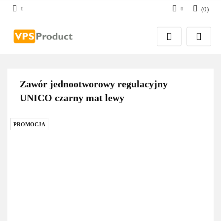
(
0
)
Zaloguj się
Zarejestruj się
Dodaj zgłoszenie
Zgody cookies
Zawór jednootworowy regulacyjny
UNICO czarny mat lewy
PROMOCJA