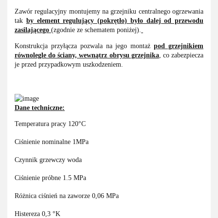
Zawór regulacyjny montujemy na grzejniku centralnego ogrzewania
tak
by element regulujący (pokrętło) było dalej od przewodu
zasilającego
(zgodnie ze schematem poniżej).
Konstrukcja przyłącza pozwala na jego montaż
pod grzejnikiem
równolegle do ściany, wewnątrz obrysu grzejnika
, co zabezpiecza
je przed przypadkowym uszkodzeniem.
Dane techniczne:
Temperatura pracy 120°C
Ciśnienie nominalne 1MPa
Czynnik grzewczy woda
Ciśnienie próbne 1.5 MPa
Różnica ciśnień na zaworze 0,06 MPa
Histereza 0,3 °K