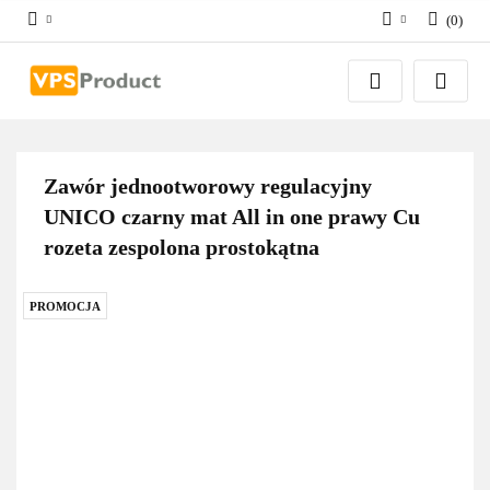
(
0
)
Zaloguj się
Zarejestruj się
Dodaj zgłoszenie
Zgody cookies
Zawór jednootworowy regulacyjny
UNICO czarny mat All in one prawy Cu
rozeta zespolona prostokątna
PROMOCJA