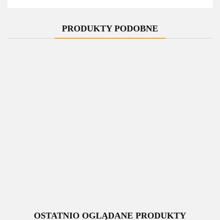
PRODUKTY PODOBNE
-10%
-10%
-10%
-10%
Zawór
Zawór
Zawór
Zawór
jednootworowy
jednootworowy
jednootworowy
jednootworowy
regulacyjny
regulacyjny
regulacyjny
regulacyjny
UNICO czarny
339.00
UNICO czarny
339.00
UNICO czarny
339.00
UNICO czarny
339.00
mat All in one
mat All in one
mat All in one
mat All in one
305.10
305.10
305.10
305.10
lewy Cu
lewy Cu rozeta
lewy GZ1/2
lewy GZ1/2
zespolona
rozeta
prostokątna
zespolona
prostokątna
OSTATNIO OGLĄDANE PRODUKTY