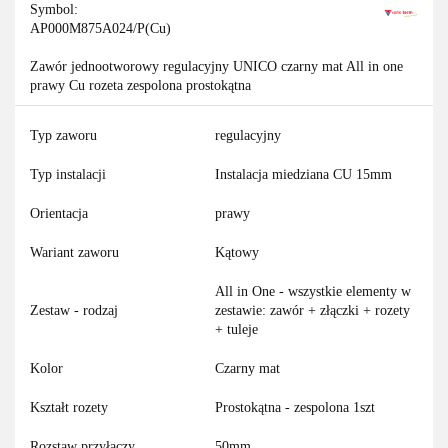
Symbol:
AP000M875A024/P(Cu)
Zawór jednootworowy regulacyjny UNICO czarny mat All in one
prawy Cu rozeta zespolona prostokątna
Typ zaworu
regulacyjny
Typ instalacji
Instalacja miedziana CU 15mm
Orientacja
prawy
Wariant zaworu
Kątowy
All in One - wszystkie elementy w
Zestaw - rodzaj
zestawie: zawór + złączki + rozety
+ tuleje
Kolor
Czarny mat
Kształt rozety
Prostokątna - zespolona 1szt
Rozstaw przyłączy
50mm