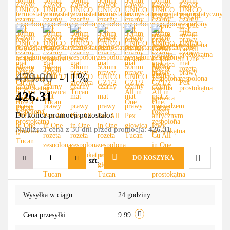
479.00
-11%
426.31
Do końca promocji pozostało:
Najniższa cena z 30 dni przed promocją:
426.31
DO KOSZYKA
szt.
Do
Wysyłka w ciągu
24 godziny
przechowa
Cena przesyłki
9.99