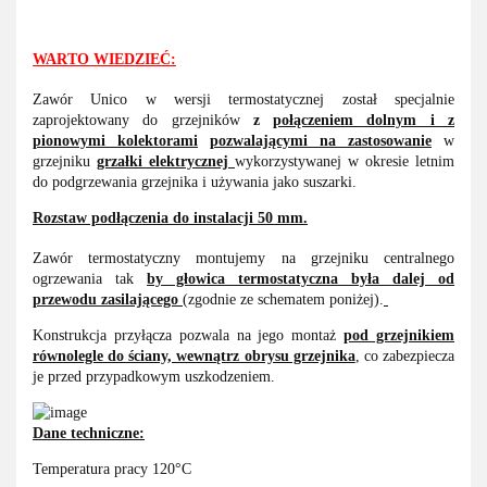
WARTO WIEDZIEĆ:
Zawór Unico w wersji termostatycznej został specjalnie
zaprojektowany do grzejników
z
połączeniem dolnym i z
pionowymi kolektorami
pozwalającymi na zastosowanie
w
grzejniku
grzałki elektrycznej
wykorzystywanej w okresie letnim
do podgrzewania grzejnika i używania jako suszarki.
Rozstaw podłączenia do instalacji 50 mm.
Zawór termostatyczny montujemy na grzejniku centralnego
ogrzewania tak
by głowica termostatyczna była dalej od
przewodu zasilającego
(zgodnie ze schematem poniżej).
Konstrukcja przyłącza pozwala na jego montaż
pod grzejnikiem
równolegle do ściany, wewnątrz obrysu grzejnika
, co zabezpiecza
je przed przypadkowym uszkodzeniem.
Dane techniczne:
Temperatura pracy 120°C