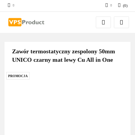
(
0
)
Zaloguj się
Zarejestruj się
Dodaj zgłoszenie
Zgody cookies
Zawór termostatyczny zespolony 50mm
UNICO czarny mat lewy Cu All in One
PROMOCJA