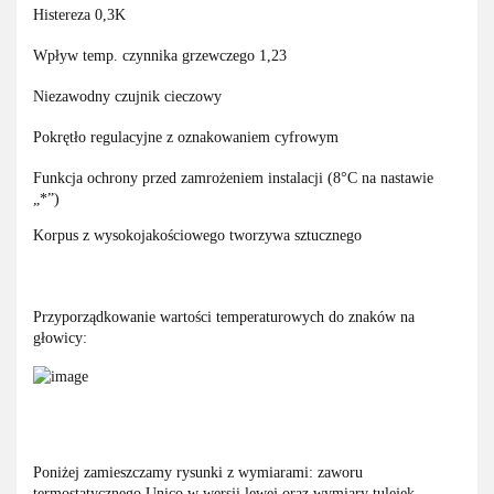
Histereza 0,3K
Wpływ temp. czynnika grzewczego 1,23
Niezawodny czujnik cieczowy
Pokrętło regulacyjne z oznakowaniem cyfrowym
Funkcja ochrony przed zamrożeniem instalacji (8°C na nastawie
„*”)
Korpus z wysokojakościowego tworzywa sztucznego
Przyporządkowanie wartości temperaturowych do znaków na
głowicy:
Poniżej zamieszczamy rysunki z wymiarami: zaworu
termostatycznego Unico w wersji lewej oraz wymiary tulejek