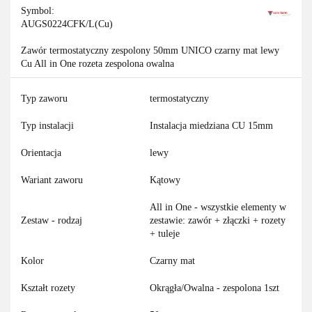
Symbol:
AUGS0224CFK/L(Cu)
Zawór termostatyczny zespolony 50mm UNICO czarny mat lewy
Cu All in One rozeta zespolona owalna
Typ zaworu
termostatyczny
Typ instalacji
Instalacja miedziana CU 15mm
Orientacja
lewy
Wariant zaworu
Kątowy
All in One - wszystkie elementy w
Zestaw - rodzaj
zestawie: zawór + złączki + rozety
+ tuleje
Kolor
Czarny mat
Kształt rozety
Okrągła/Owalna - zespolona 1szt