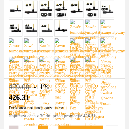
479.00
-11%
426.31
Do końca promocji pozostało:
Najniższa cena z 30 dni przed promocją:
426.31