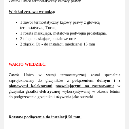
Zestaw Unico termostatyczny kątowy prawy.
W skład zestawu wchodzą
:
1 zawór termostatyczny kątowy prawy z głowicą
termostatyczną Tucan,
1 rozeta maskująca, metalowa podwójna prostokątna,
2 tuleje maskujące, metalowe oraz
2 złączki Cu - do instalacji miedzianej 15 mm
WARTO WIEDZIEĆ:
Zawór Unico w wersji termostatycznej został specjalnie
zaprojektowany do grzejników
z
połączeniem dolnym i z
pionowymi kolektorami
pozwalającymi na zastosowanie
w
grzejniku
grzałki elektrycznej
wykorzystywanej w okresie letnim
do podgrzewania grzejnika i używania jako suszarki.
Rozstaw podłączenia do instalacji 50 mm.