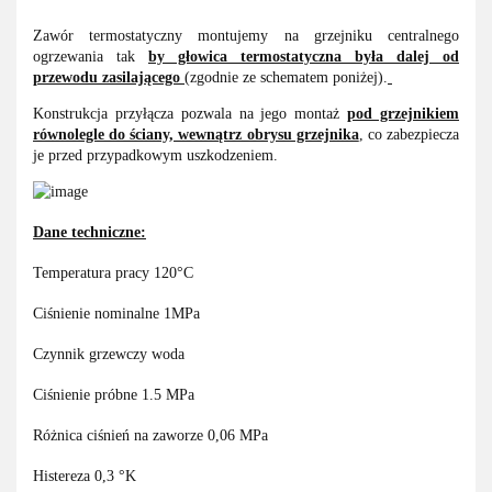
Zawór termostatyczny montujemy na grzejniku centralnego
ogrzewania tak
by głowica termostatyczna była dalej od
przewodu zasilającego
(zgodnie ze schematem poniżej).
Konstrukcja przyłącza pozwala na jego montaż
pod grzejnikiem
równolegle do ściany, wewnątrz obrysu grzejnika
, co zabezpiecza
je przed przypadkowym uszkodzeniem.
Dane techniczne:
Temperatura pracy 120°C
Ciśnienie nominalne 1MPa
Czynnik grzewczy woda
Ciśnienie próbne 1.5 MPa
Różnica ciśnień na zaworze 0,06 MPa
Histereza 0,3 °K