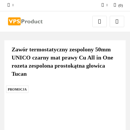
(
0
)
Zaloguj się
Zarejestruj się
Dodaj zgłoszenie
Zgody cookies
Zawór termostatyczny zespolony 50mm
UNICO czarny mat prawy Cu All in One
rozeta zespolona prostokątna głowica
Tucan
PROMOCJA