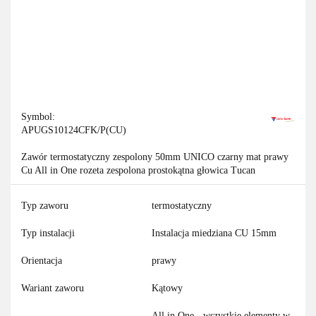
Symbol:
APUGS10124CFK/P(CU)
Zawór termostatyczny zespolony 50mm UNICO czarny mat prawy
Cu All in One rozeta zespolona prostokątna głowica Tucan
Typ zaworu
termostatyczny
Typ instalacji
Instalacja miedziana CU 15mm
Orientacja
prawy
Wariant zaworu
Kątowy
All in One - wszystkie elementy w