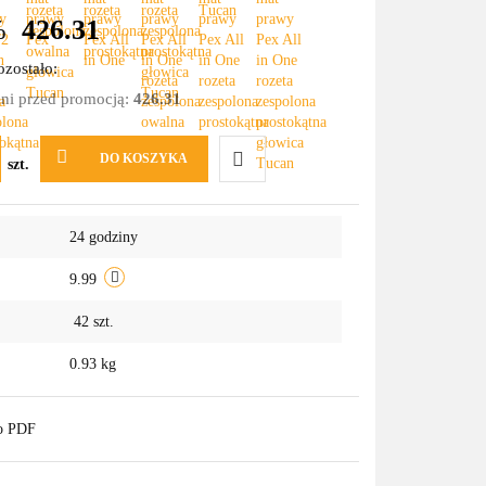
%
426.31
zostało:
dni przed promocją:
426.31
DO KOSZYKA
szt.
Do
24 godziny
przechowalni
9.99
42
szt.
0.93 kg
do PDF