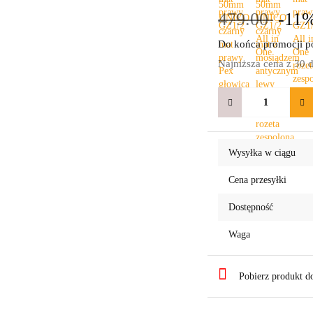
479.00
-11
Do końca promocji po
Najniższa cena z 30 
Wysyłka w ciągu
Cena przesyłki
Dostępność
Waga
Pobierz produkt 