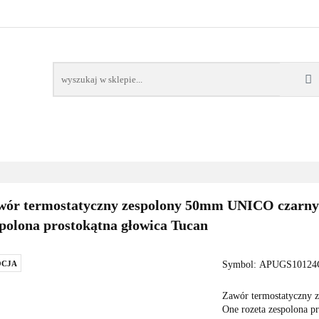
AWORY
GRZAŁKI
AKCESORIA
FILTRY CH
POMPY CIEPŁA
WSPÓŁPRACA
KONTAKT
SORIA
FILTRY CHEMIA
POMPY
DOM OGRÓD
PO
ór termostatyczny zespolony 50mm UNICO czarny m
polona prostokątna głowica Tucan
CJA
Symbol:
APUGS10124
Zawór termostatyczny 
One rozeta zespolona p