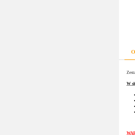
O
Zest
W sk
WAR