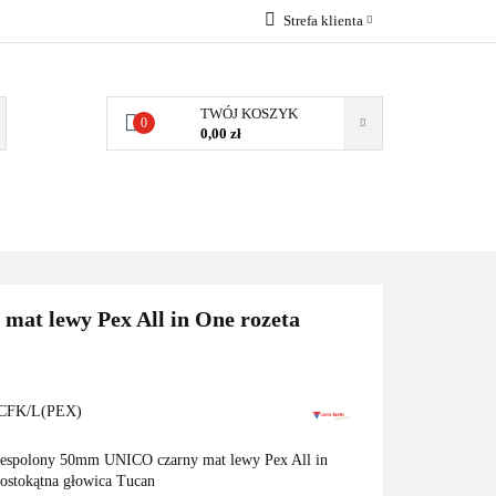
Strefa klienta
EMIA
POMPY
Zaloguj się
Zarejestruj się
TWÓJ KOSZYK
0
0,00 zł
Dodaj zgłoszenie
Zgody cookies
MPY CIEPŁA
WSPÓŁPRACA
KONTAKT
at lewy Pex All in One rozeta
CFK/L(PEX)
zespolony 50mm UNICO czarny mat lewy Pex All in
rostokątna głowica Tucan