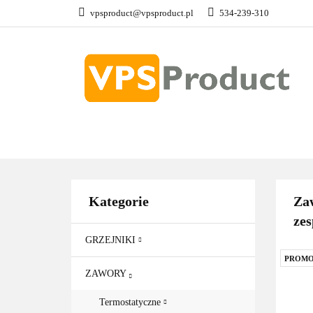
vpsproduct@vpsproduct.pl
534-239-310
GRZEJNIKI
Z
DOM OGRÓD
GRZEJNIKI
ZAWORY
GRZAŁKI
AKCE
Kategorie
Zaw
zes
GRZEJNIKI
PROMO
ZAWORY
Termostatyczne