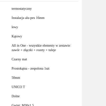
termostatyczny
Instalacja alu-pex 16mm
lewy
Kątowy
All in One - wszystkie elementy w zestawie:
zawór + złączki + rozety + tuleje
Czarny mat
Prostokątna - zespolona 1szt
50mm
UNICO T
Dolne
Gwint: M30x1,5