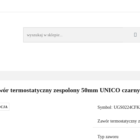
AWORY
GRZAŁKI
AKCESORIA
FILTRY CH
POMPY CIEPŁA
WSPÓŁPRACA
KONTAKT
SORIA
FILTRY CHEMIA
POMPY
DOM OGRÓD
PO
wór termostatyczny zespolony 50mm UNICO czarny
CJA
Symbol:
UGS0224CFK/
Zawór termostatyczny
Typ zaworu