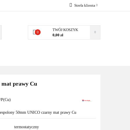
Strefa klienta
EMIA
POMPY
Zaloguj się
Zarejestruj się
TWÓJ KOSZYK
0
0,00 zł
Dodaj zgłoszenie
Zgody cookies
MPY CIEPŁA
WSPÓŁPRACA
KONTAKT
 mat prawy Cu
P(Cu)
 zespolony 50mm UNICO czarny mat prawy Cu
termostatyczny