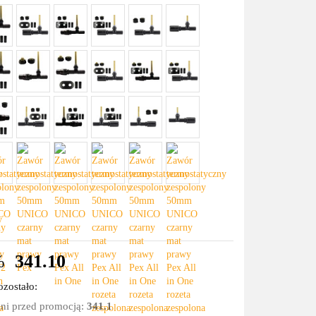
%
341.10
zostało:
dni przed promocją:
341.1