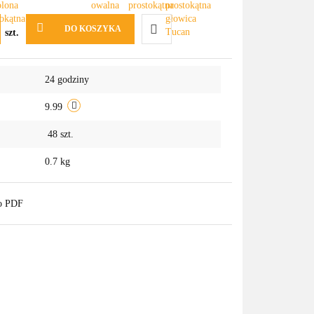
DO KOSZYKA
szt.
Do
24 godziny
przechowalni
9.99
48
szt.
0.7 kg
do PDF