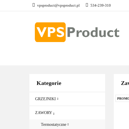
vpsproduct@vpsproduct.pl
534-239-310
GRZEJNIKI
Z
DOM OGRÓD
GRZEJNIKI
ZAWORY
GRZAŁKI
AKCE
Kategorie
Za
GRZEJNIKI
PROMO
ZAWORY
Termostatyczne